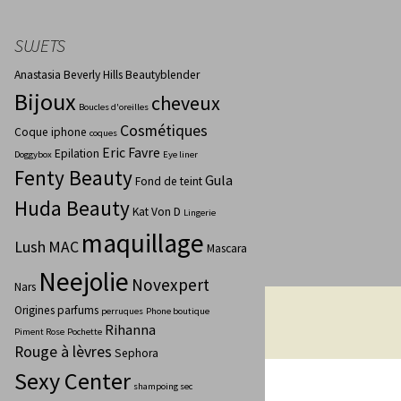
SUJETS
Anastasia Beverly Hills
Beautyblender
Bijoux
cheveux
Boucles d'oreilles
Cosmétiques
Coque iphone
coques
Eric Favre
Epilation
Doggybox
Eye liner
Fenty Beauty
Gula
Fond de teint
Huda Beauty
Kat Von D
Lingerie
maquillage
Lush
MAC
Mascara
Neejolie
Novexpert
Nars
Origines parfums
perruques
Phone boutique
Rihanna
Piment Rose
Pochette
Rouge à lèvres
Sephora
Sexy Center
shampoing sec