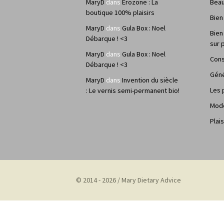
MaryD
dans
Erozone : La
Bea
boutique 100% plaisirs
Bien
MaryD
dans
Gula Box : Noel
Bien
Débarque ! <3
sur 
MaryD
dans
Gula Box : Noel
Cons
Débarque ! <3
Géné
MaryD
dans
Invention du siècle
Les 
: Le vernis semi-permanent bio!
Mod
Plais
© 2014 - 2026 / Mary Dietary Advice