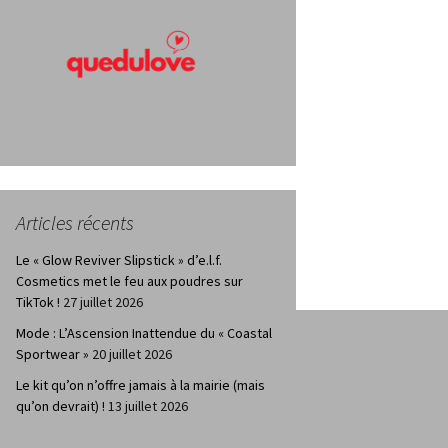
Articles récents
Le « Glow Reviver Slipstick » d’e.l.f.
Cosmetics met le feu aux poudres sur
TikTok !
27 juillet 2026
Mode : L’Ascension Inattendue du « Coastal
Sportwear »
20 juillet 2026
Le kit qu’on n’offre jamais à la mairie (mais
qu’on devrait) !
13 juillet 2026