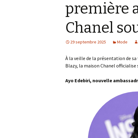
première 
Accessoires
téléphoniques
Chanel sou
Les petits délices
Bien être de nos
29 septembre 2025
Mode
compagnons sur pattes
À la veille de la présentation de 
Blazy, la maison Chanel officialise
Ayo Edebiri, nouvelle ambassadr