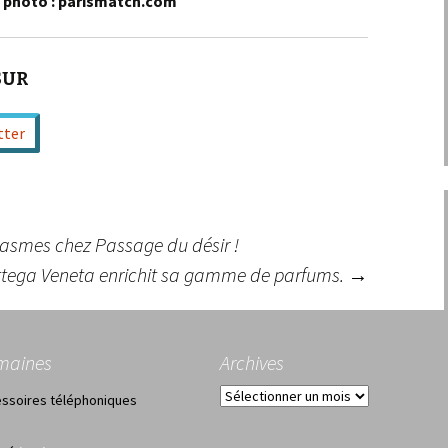
t photo : parismatch.com
SUR
tter
asmes chez Passage du désir !
tega Veneta enrichit sa gamme de parfums.
→
maines
Archives
Archives
ssoires téléphoniques