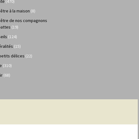
uté
(470)
 être à la maison
(8)
 être de nos compagnons
pattes
(19)
eils
(124)
ralités
(15)
petits délices
(22)
e
(310)
ir
(68)