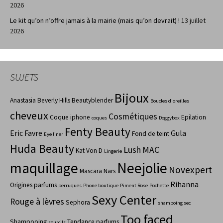
2026
Le kit qu’on n’offre jamais à la mairie (mais qu’on devrait) !
13 juillet
2026
SUJETS
Bijoux
Anastasia Beverly Hills
Beautyblender
Boucles d'oreilles
cheveux
Cosmétiques
Coque iphone
Epilation
coques
Doggybox
Fenty Beauty
Eric Favre
Gula
Fond de teint
Eye liner
Huda Beauty
Lush
MAC
Kat Von D
Lingerie
maquillage
Neejolie
Novexpert
Mascara
Nars
Rihanna
Origines parfums
perruques
Phone boutique
Piment Rose
Pochette
Sexy Center
Rouge à lèvres
Sephora
shampoing sec
Too faced
Shampooing
Tendance parfums
sourcils