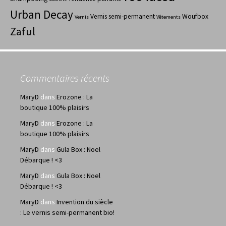
Urban Decay
Vernis semi-permanent
Woufbox
Vernis
Vêtements
Zaful
Commentaires récents
MaryD
dans
Erozone : La
boutique 100% plaisirs
MaryD
dans
Erozone : La
boutique 100% plaisirs
MaryD
dans
Gula Box : Noel
Débarque ! <3
MaryD
dans
Gula Box : Noel
Débarque ! <3
MaryD
dans
Invention du siècle
: Le vernis semi-permanent bio!