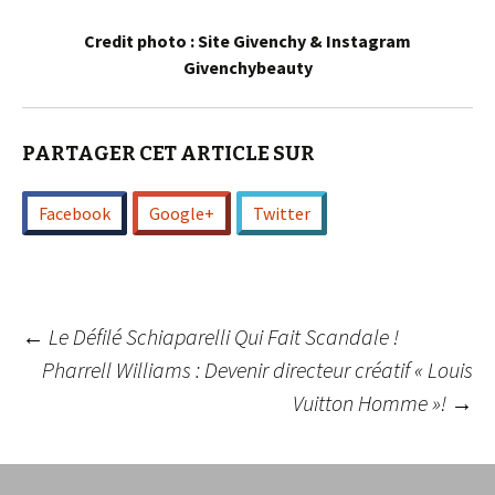
Credit photo : Site Givenchy & Instagram
Givenchybeauty
PARTAGER CET ARTICLE SUR
Facebook
Google+
Twitter
Navigation
←
Le Défilé Schiaparelli Qui Fait Scandale !
Pharrell Williams : Devenir directeur créatif « Louis
Vuitton Homme »!
→
des
articles