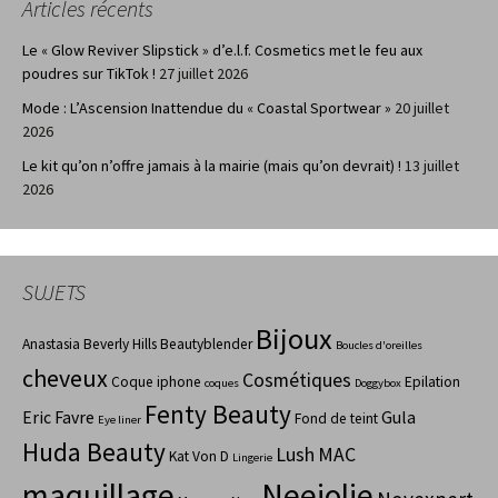
Articles récents
Le « Glow Reviver Slipstick » d’e.l.f. Cosmetics met le feu aux
poudres sur TikTok !
27 juillet 2026
Mode : L’Ascension Inattendue du « Coastal Sportwear »
20 juillet
2026
Le kit qu’on n’offre jamais à la mairie (mais qu’on devrait) !
13 juillet
2026
SUJETS
Bijoux
Anastasia Beverly Hills
Beautyblender
Boucles d'oreilles
cheveux
Cosmétiques
Coque iphone
Epilation
coques
Doggybox
Fenty Beauty
Eric Favre
Gula
Fond de teint
Eye liner
Huda Beauty
Lush
MAC
Kat Von D
Lingerie
maquillage
Neejolie