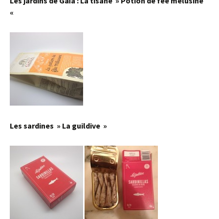
Les jardins de Gaïa : La tisane » Potion de fée mélusine
«
Les sardines » La guildive »