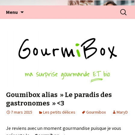
Aller
Recherc
Menu
au
contenu
Goumibox alias » Le paradis des
gastronomes » <3
7 mars 2015
Les petits délices
Gourmibox
MaryD
Je reviens avec un moment gourmandise puisque je vous