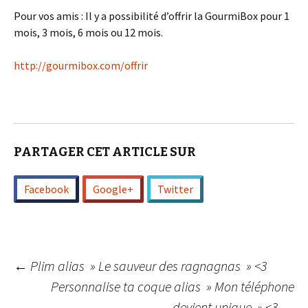
Pour vos amis : Il y a possibilité d’offrir la GourmiBox pour 1
mois, 3 mois, 6 mois ou 12 mois.
http://gourmibox.com/offrir
PARTAGER CET ARTICLE SUR
Facebook
Google+
Twitter
Navigation
←
Plim alias » Le sauveur des ragnagnas » <3
Personnalise ta coque alias » Mon téléphone
devient unique » <3
→