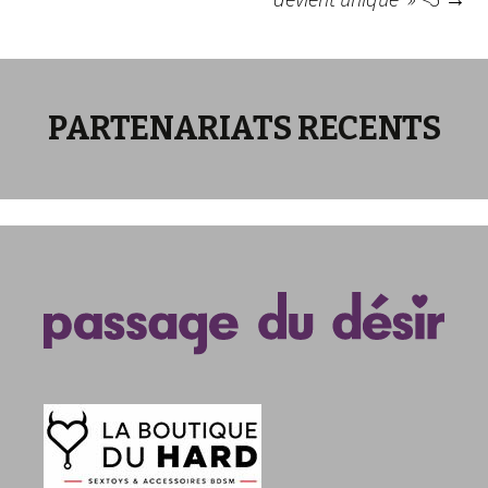
des
articles
PARTENARIATS RECENTS