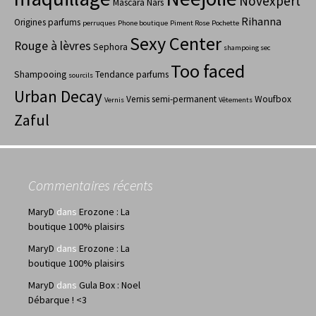
Novexpert
Mascara
Nars
Rihanna
Origines parfums
perruques
Phone boutique
Piment Rose
Pochette
Sexy Center
Rouge à lèvres
Sephora
shampoing sec
Too faced
Shampooing
Tendance parfums
sourcils
Urban Decay
Vernis semi-permanent
Woufbox
Vernis
Vêtements
Zaful
Commentaires récents
MaryD
dans
Erozone : La
boutique 100% plaisirs
MaryD
dans
Erozone : La
boutique 100% plaisirs
MaryD
dans
Gula Box : Noel
Débarque ! <3