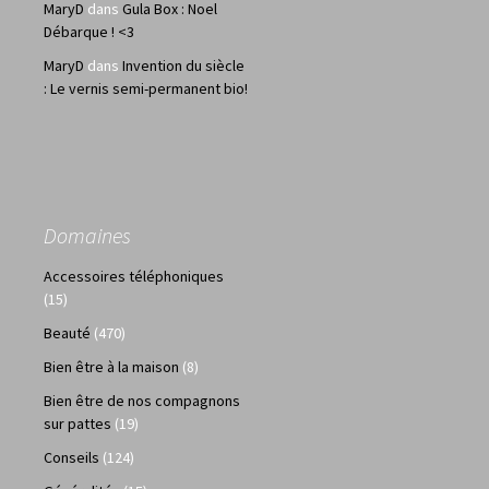
MaryD
dans
Gula Box : Noel
Débarque ! <3
MaryD
dans
Invention du siècle
: Le vernis semi-permanent bio!
Domaines
Accessoires téléphoniques
(15)
Beauté
(470)
Bien être à la maison
(8)
Bien être de nos compagnons
sur pattes
(19)
Conseils
(124)