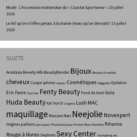
Mode : L’Ascension Inattendue du « Coastal Sportwear »
20 juillet
2026
Le kit qu’on n’offre jamais à la mairie (mais qu’on devrait) !
13 juillet
2026
SUJETS
Bijoux
Anastasia Beverly Hills
Beautyblender
Boucles d'oreilles
cheveux
Cosmétiques
Coque iphone
Epilation
coques
Doggybox
Fenty Beauty
Eric Favre
Gula
Fond de teint
Eye liner
Huda Beauty
Lush
MAC
Kat Von D
Lingerie
maquillage
Neejolie
Novexpert
Mascara
Nars
Rihanna
Origines parfums
perruques
Phone boutique
Piment Rose
Pochette
Sexy Center
Rouge à lèvres
Sephora
shampoing sec