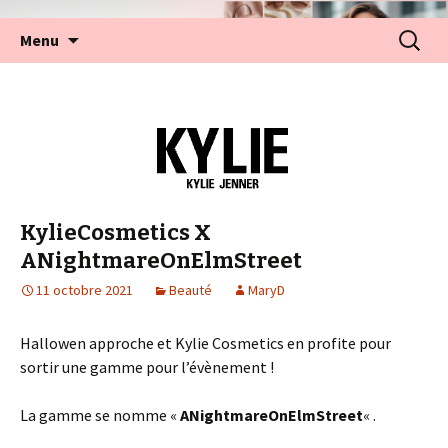
Aller
Recherc
Menu
au
contenu
KylieCosmetics X
ANightmareOnElmStreet
11 octobre 2021
Beauté
MaryD
Hallowen approche et Kylie Cosmetics en profite pour
sortir une gamme pour l’évènement !
La gamme se nomme «
ANightmareOnElmStreet
« .