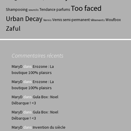
Too faced
Shampooing
Tendance parfums
sourcils
Urban Decay
Vernis semi-permanent
Woufbox
Vernis
Vêtements
Zaful
Commentaires récents
MaryD
dans
Erozone : La
boutique 100% plaisirs
MaryD
dans
Erozone : La
boutique 100% plaisirs
MaryD
dans
Gula Box : Noel
Débarque ! <3
MaryD
dans
Gula Box : Noel
Débarque ! <3
MaryD
dans
Invention du siècle