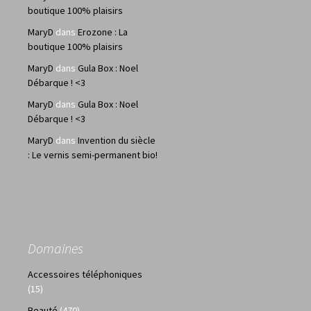
boutique 100% plaisirs
MaryD
dans
Erozone : La
boutique 100% plaisirs
MaryD
dans
Gula Box : Noel
Débarque ! <3
MaryD
dans
Gula Box : Noel
Débarque ! <3
MaryD
dans
Invention du siècle
: Le vernis semi-permanent bio!
Domaines
Accessoires téléphoniques
(15)
Beauté
(470)