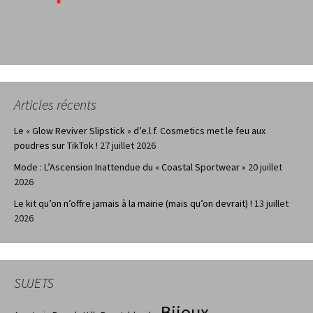
Articles récents
Le « Glow Reviver Slipstick » d’e.l.f. Cosmetics met le feu aux
poudres sur TikTok !
27 juillet 2026
Mode : L’Ascension Inattendue du « Coastal Sportwear »
20 juillet
2026
Le kit qu’on n’offre jamais à la mairie (mais qu’on devrait) !
13 juillet
2026
SUJETS
Bijoux