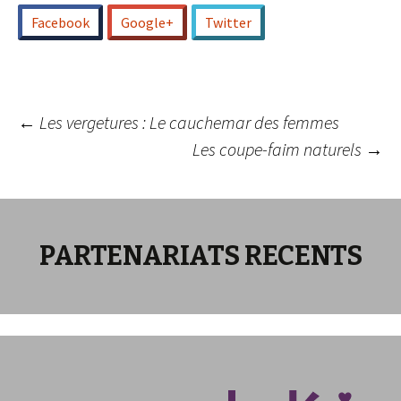
Facebook
Google+
Twitter
Navigation
←
Les vergetures : Le cauchemar des femmes
Les coupe-faim naturels
→
des
articles
PARTENARIATS RECENTS