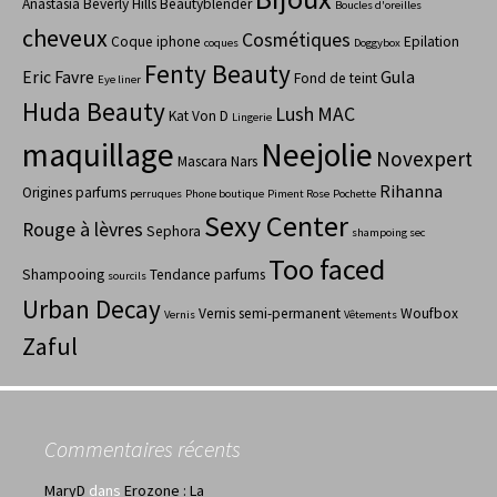
Anastasia Beverly Hills
Beautyblender
Boucles d'oreilles
cheveux
Cosmétiques
Coque iphone
Epilation
coques
Doggybox
Fenty Beauty
Eric Favre
Gula
Fond de teint
Eye liner
Huda Beauty
Lush
MAC
Kat Von D
Lingerie
maquillage
Neejolie
Novexpert
Mascara
Nars
Rihanna
Origines parfums
perruques
Phone boutique
Piment Rose
Pochette
Sexy Center
Rouge à lèvres
Sephora
shampoing sec
Too faced
Shampooing
Tendance parfums
sourcils
Urban Decay
Vernis semi-permanent
Woufbox
Vernis
Vêtements
Zaful
Commentaires récents
MaryD
dans
Erozone : La