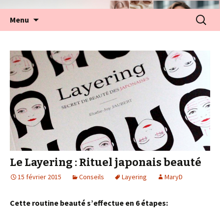
Aller
Recherc
Menu
au
contenu
Le Layering : Rituel japonais beauté
15 février 2015
Conseils
Layering
MaryD
Cette routine beauté s’effectue en 6 étapes: