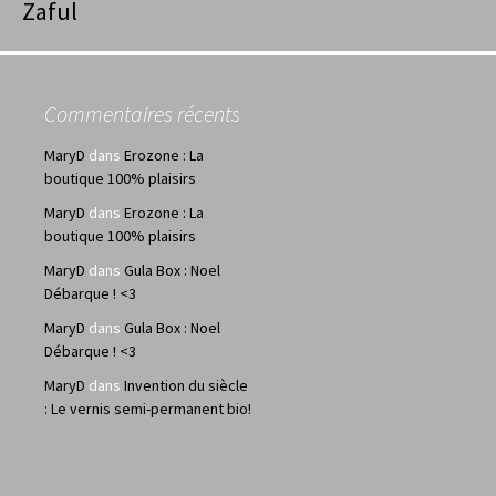
Zaful
Commentaires récents
MaryD
dans
Erozone : La
boutique 100% plaisirs
MaryD
dans
Erozone : La
boutique 100% plaisirs
MaryD
dans
Gula Box : Noel
Débarque ! <3
MaryD
dans
Gula Box : Noel
Débarque ! <3
MaryD
dans
Invention du siècle
: Le vernis semi-permanent bio!