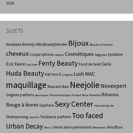
2026
SUJETS
Bijoux
Anastasia Beverly Hills
Beautyblender
Boucles d'oreilles
cheveux
Cosmétiques
Coque iphone
Epilation
coques
Doggybox
Fenty Beauty
Eric Favre
Gula
Fond de teint
Eye liner
Huda Beauty
Lush
MAC
Kat Von D
Lingerie
maquillage
Neejolie
Novexpert
Mascara
Nars
Rihanna
Origines parfums
perruques
Phone boutique
Piment Rose
Pochette
Sexy Center
Rouge à lèvres
Sephora
shampoing sec
Too faced
Shampooing
Tendance parfums
sourcils
Urban Decay
Vernis semi-permanent
Woufbox
Vernis
Vêtements