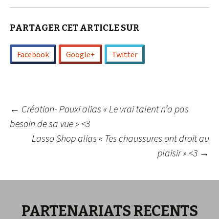
PARTAGER CET ARTICLE SUR
Facebook
Google+
Twitter
Navigation
←
Création- Pouxi alias « Le vrai talent n’a pas
besoin de sa vue » <3
Lasso Shop alias « Tes chaussures ont droit au
des
plaisir » <3
→
articles
PARTENARIATS RECENTS