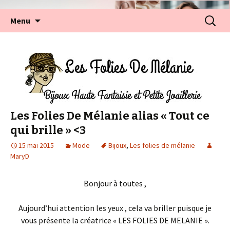
Aller
Recherc
Menu
au
contenu
Les Folies De Mélanie alias « Tout ce
qui brille » <3
15 mai 2015
Mode
Bijoux
,
Les folies de mélanie
MaryD
Bonjour à toutes ,
Aujourd’hui attention les yeux , cela va briller puisque je
vous présente la créatrice « LES FOLIES DE MELANIE ».