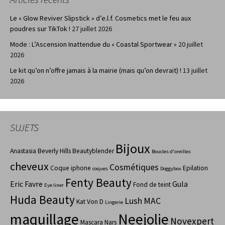
Le « Glow Reviver Slipstick » d’e.l.f. Cosmetics met le feu aux
poudres sur TikTok !
27 juillet 2026
Mode : L’Ascension Inattendue du « Coastal Sportwear »
20 juillet
2026
Le kit qu’on n’offre jamais à la mairie (mais qu’on devrait) !
13 juillet
2026
SUJETS
Bijoux
Anastasia Beverly Hills
Beautyblender
Boucles d'oreilles
cheveux
Cosmétiques
Coque iphone
Epilation
coques
Doggybox
Fenty Beauty
Eric Favre
Gula
Fond de teint
Eye liner
Huda Beauty
Lush
MAC
Kat Von D
Lingerie
maquillage
Neejolie
Novexpert
Mascara
Nars