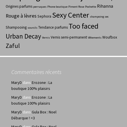
Rihanna
Origines parfums
perruques
Phone boutique
Piment Rose
Pochette
Sexy Center
Rouge à lèvres
Sephora
shampoing sec
Too faced
Shampooing
Tendance parfums
sourcils
Urban Decay
Vernis semi-permanent
Woufbox
Vernis
Vêtements
Zaful
Commentaires récents
MaryD
dans
Erozone : La
boutique 100% plaisirs
MaryD
dans
Erozone : La
boutique 100% plaisirs
MaryD
dans
Gula Box : Noel
Débarque ! <3
MaryD
dans
Gula Box : Noel