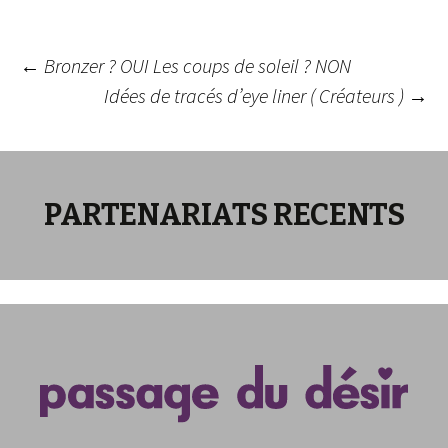
Navigation
←
Bronzer ? OUI Les coups de soleil ? NON
Idées de tracés d’eye liner ( Créateurs )
→
des
articles
PARTENARIATS RECENTS