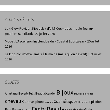
Articles récents
Le « Glow Reviver Slipstick » d’e.l.f. Cosmetics met le feu aux
poudres sur TikTok !
27 juillet 2026
Mode : L’Ascension Inattendue du « Coastal Sportwear »
20 juillet
2026
Le kit qu’on n’offre jamais à la mairie (mais qu’on devrait) !
13 juillet
2026
SUJETS
Bijoux
Anastasia Beverly Hills
Beautyblender
Boucles d'oreilles
cheveux
Cosmétiques
Coque iphone
Epilation
coques
Doggybox
Fenty Beauty
Eric Favre
Gula
Fond de teint