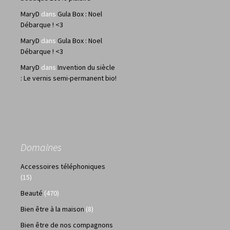
MaryD
dans
Gula Box : Noel
Débarque ! <3
MaryD
dans
Gula Box : Noel
Débarque ! <3
MaryD
dans
Invention du siècle
: Le vernis semi-permanent bio!
Domaines
Accessoires téléphoniques
(15)
Beauté
(470)
Bien être à la maison
(8)
Bien être de nos compagnons