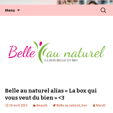
Aller
Recherc
Menu
au
contenu
Belle au naturel alias « La box qui
vous veut du bien » <3
20 avril 2015
Beauté
Belle au naturel
,
box
MaryD