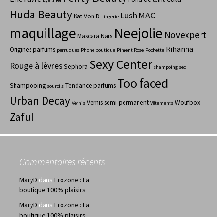
Eye liner
Huda Beauty
Lush
MAC
Kat Von D
Lingerie
maquillage
Neejolie
Novexpert
Mascara
Nars
Rihanna
Origines parfums
perruques
Phone boutique
Piment Rose
Pochette
Sexy Center
Rouge à lèvres
Sephora
shampoing sec
Too faced
Shampooing
Tendance parfums
sourcils
Urban Decay
Vernis semi-permanent
Woufbox
Vernis
Vêtements
Zaful
Commentaires récents
MaryD
dans
Erozone : La
boutique 100% plaisirs
MaryD
dans
Erozone : La
boutique 100% plaisirs