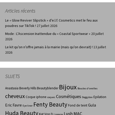
Articles récents
Le « Glow Reviver Slipstick » d’e.l.f. Cosmetics met le feu aux
poudres sur TikTok !
27 juillet 2026
Mode : L’Ascension Inattendue du « Coastal Sportwear »
20 juillet
2026
Le kit qu’on n’offre jamais à la mairie (mais qu’on devrait) !
13 juillet
2026
SUJETS
Bijoux
Anastasia Beverly Hills
Beautyblender
Boucles d'oreilles
cheveux
Cosmétiques
Coque iphone
Epilation
coques
Doggybox
Fenty Beauty
Eric Favre
Gula
Fond de teint
Eye liner
Huda Beauty
Lush
MAC
Kat Von D
Lingerie