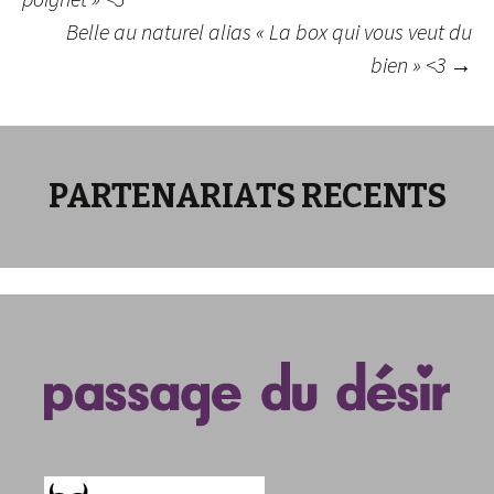
Belle au naturel alias « La box qui vous veut du
des
bien » <3
→
articles
PARTENARIATS RECENTS