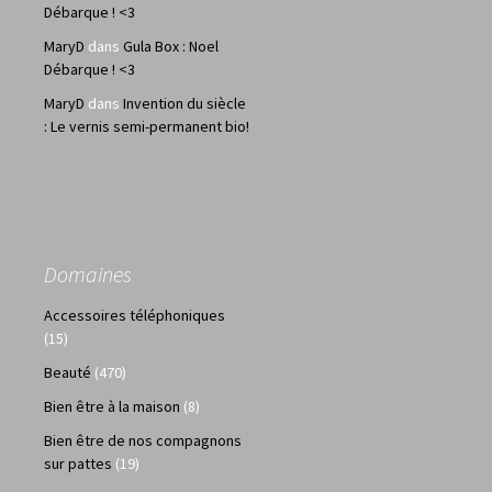
Débarque ! <3
MaryD
dans
Gula Box : Noel
Débarque ! <3
MaryD
dans
Invention du siècle
: Le vernis semi-permanent bio!
Domaines
Accessoires téléphoniques
(15)
Beauté
(470)
Bien être à la maison
(8)
Bien être de nos compagnons
sur pattes
(19)