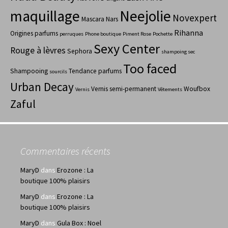
maquillage
Neejolie
Novexpert
Mascara
Nars
Rihanna
Origines parfums
perruques
Phone boutique
Piment Rose
Pochette
Sexy Center
Rouge à lèvres
Sephora
shampoing sec
Too faced
Shampooing
Tendance parfums
sourcils
Urban Decay
Vernis semi-permanent
Woufbox
Vernis
Vêtements
Zaful
Commentaires récents
MaryD
dans
Erozone : La
boutique 100% plaisirs
MaryD
dans
Erozone : La
boutique 100% plaisirs
MaryD
dans
Gula Box : Noel