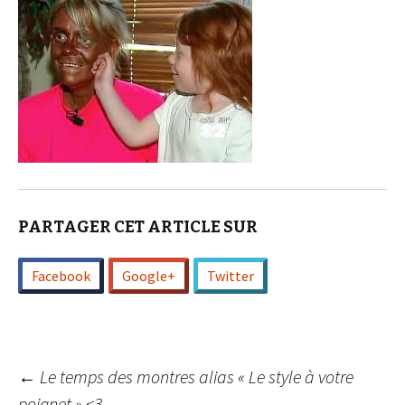
PARTAGER CET ARTICLE SUR
Facebook
Google+
Twitter
Navigation
←
Le temps des montres alias « Le style à votre
poignet » <3