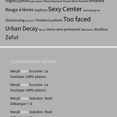
Rihanna
Origines parfums
perruques
Phone boutique
Piment Rose
Pochette
Sexy Center
Rouge à lèvres
Sephora
shampoing sec
Too faced
Shampooing
Tendance parfums
sourcils
Urban Decay
Vernis semi-permanent
Woufbox
Vernis
Vêtements
Zaful
Commentaires récents
MaryD
dans
Erozone : La
boutique 100% plaisirs
MaryD
dans
Erozone : La
boutique 100% plaisirs
MaryD
dans
Gula Box : Noel
Débarque ! <3
MaryD
dans
Gula Box : Noel