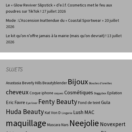
Le « Glow Reviver Slipstick » d’e.l.f. Cosmetics met le feu aux
poudres sur TikTok !
27 juillet 2026
Mode : L’Ascension Inattendue du « Coastal Sportwear »
20 juillet
2026
Le kit qu’on n’offre jamais à la mairie (mais qu’on devrait) !
13 juillet
2026
SUJETS
Bijoux
Anastasia Beverly Hills
Beautyblender
Boucles d'oreilles
cheveux
Cosmétiques
Coque iphone
Epilation
coques
Doggybox
Fenty Beauty
Eric Favre
Gula
Fond de teint
Eye liner
Huda Beauty
Lush
MAC
Kat Von D
Lingerie
maquillage
Neejolie
Novexpert
Mascara
Nars