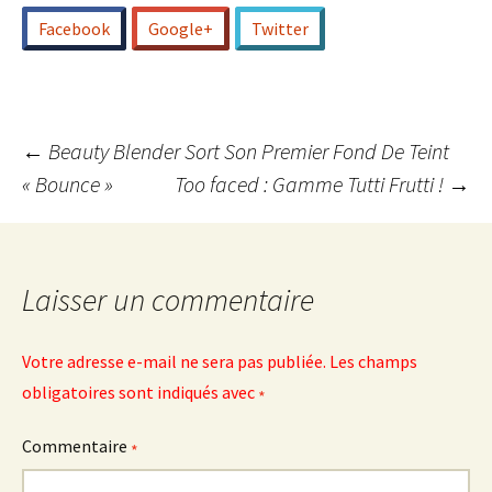
Facebook
Google+
Twitter
Navigation
←
Beauty Blender Sort Son Premier Fond De Teint
« Bounce »
Too faced : Gamme Tutti Frutti !
→
des
articles
Laisser un commentaire
Votre adresse e-mail ne sera pas publiée.
Les champs
obligatoires sont indiqués avec
*
Commentaire
*