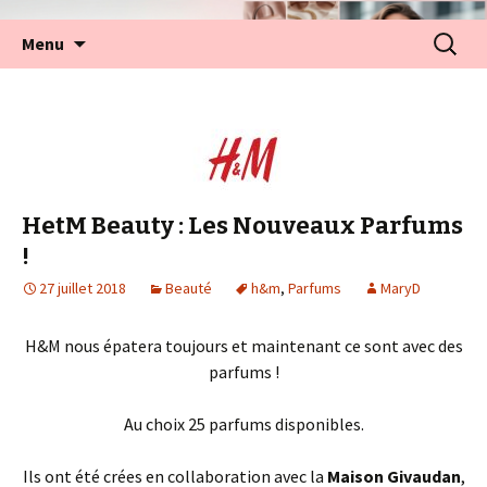
Aller
Recherc
Menu
au
contenu
HetM Beauty : Les Nouveaux Parfums
!
27 juillet 2018
Beauté
h&m
,
Parfums
MaryD
H&M nous épatera toujours et maintenant ce sont avec des
parfums !
Au choix 25 parfums disponibles.
Ils ont été crées en collaboration avec la
Maison Givaudan
,