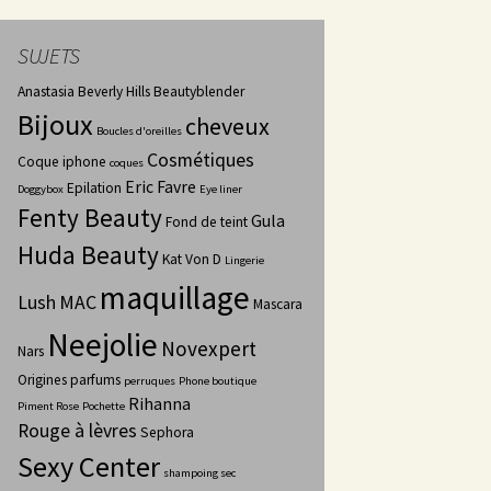
SUJETS
Anastasia Beverly Hills
Beautyblender
Bijoux
cheveux
Boucles d'oreilles
Cosmétiques
Coque iphone
coques
Eric Favre
Epilation
Doggybox
Eye liner
Fenty Beauty
Gula
Fond de teint
Huda Beauty
Kat Von D
Lingerie
maquillage
Lush
MAC
Mascara
Neejolie
Novexpert
Nars
Origines parfums
perruques
Phone boutique
Rihanna
Piment Rose
Pochette
Rouge à lèvres
Sephora
Sexy Center
shampoing sec