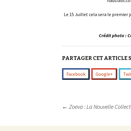
hauslabs.c
Le 15 Juillet cela sera le premier
Crédit photo : 
PARTAGER CET ARTICLE 
Facebook
Google+
Twi
Navigation
←
Zoeva : La Nouvelle Collecti
des