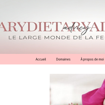
Aller
Accueil
Domaines
À propos de moi
au
contenu
Conseils
Généralités
Beauté
Mode