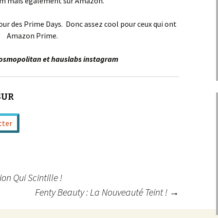
om mais également sur Amazon.
 jour des Prime Days. Donc assez cool pour ceux qui ont
Amazon Prime.
Cosmopolitan et hauslabs instagram
SUR
tter
on Qui Scintille !
Fenty Beauty : La Nouveauté Teint !
→