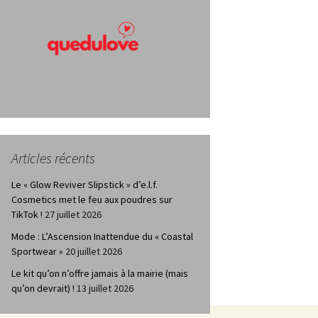
Articles récents
Le « Glow Reviver Slipstick » d’e.l.f.
Cosmetics met le feu aux poudres sur
TikTok !
27 juillet 2026
Mode : L’Ascension Inattendue du « Coastal
Sportwear »
20 juillet 2026
Le kit qu’on n’offre jamais à la mairie (mais
qu’on devrait) !
13 juillet 2026