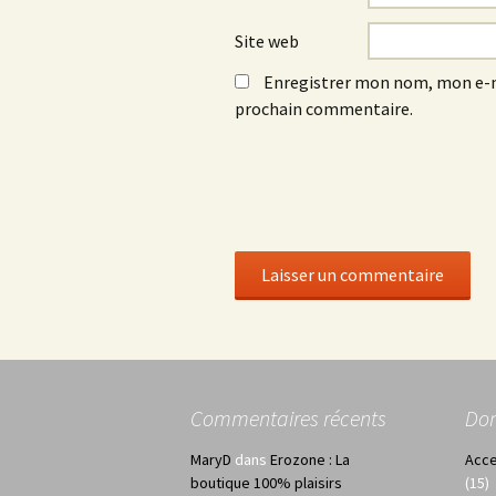
Site web
Enregistrer mon nom, mon e-m
prochain commentaire.
Commentaires récents
Do
MaryD
dans
Erozone : La
Acce
boutique 100% plaisirs
(15)