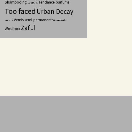
Shampooing
Tendance parfums
sourcils
Too faced
Urban Decay
Vernis semi-permanent
Vernis
Vêtements
Zaful
Woufbox