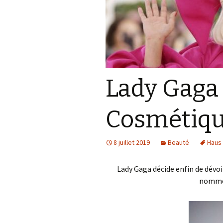
Accessoires
téléphoniques
Les petits délices
Bien être de nos
compagnons sur pattes
Lady Gaga 
Cosmétiqu
8 juillet 2019
Beauté
Haus 
Lady Gaga décide enfin de dévoi
nomme