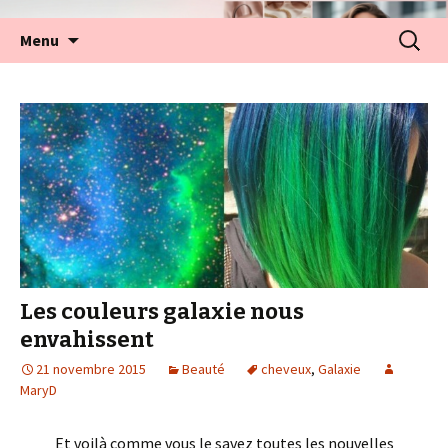
Aller
Recherc
Menu
au
contenu
Les couleurs galaxie nous
envahissent
21 novembre 2015
Beauté
cheveux
,
Galaxie
MaryD
Et voilà comme vous le savez toutes les nouvelles