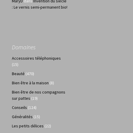
MaryD
dans
Invention du siècle
: Le vernis semi-permanent bio!
Domaines
Accessoires téléphoniques
(15)
Beauté
(470)
Bien être à la maison
(8)
Bien être de nos compagnons
sur pattes
(19)
Conseils
(124)
Généralités
(15)
Les petits délices
(22)