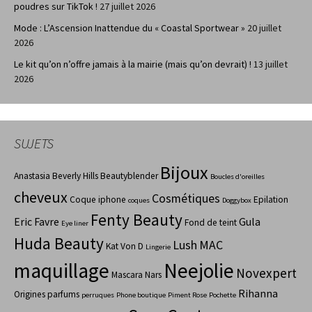
poudres sur TikTok !
27 juillet 2026
Mode : L’Ascension Inattendue du « Coastal Sportwear »
20 juillet
2026
Le kit qu’on n’offre jamais à la mairie (mais qu’on devrait) !
13 juillet
2026
SUJETS
Bijoux
Anastasia Beverly Hills
Beautyblender
Boucles d'oreilles
cheveux
Cosmétiques
Coque iphone
Epilation
coques
Doggybox
Fenty Beauty
Eric Favre
Gula
Fond de teint
Eye liner
Huda Beauty
Lush
MAC
Kat Von D
Lingerie
maquillage
Neejolie
Novexpert
Mascara
Nars
Rihanna
Origines parfums
perruques
Phone boutique
Piment Rose
Pochette