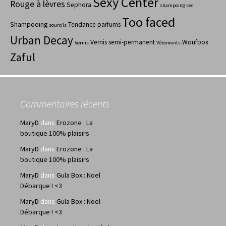
Sexy Center
Rouge à lèvres
Sephora
shampoing sec
Too faced
Shampooing
Tendance parfums
sourcils
Urban Decay
Vernis semi-permanent
Woufbox
Vernis
Vêtements
Zaful
Commentaires récents
MaryD
dans
Erozone : La
boutique 100% plaisirs
MaryD
dans
Erozone : La
boutique 100% plaisirs
MaryD
dans
Gula Box : Noel
Débarque ! <3
MaryD
dans
Gula Box : Noel
Débarque ! <3