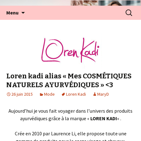
Aller
Recherc
Menu
au
contenu
Loren kadi alias « Mes COSMÉTIQUES
NATURELS AYURVÉDIQUES » <3
26 juin 2015
Mode
Loren Kadi
MaryD
Aujourd’hui je vous fait voyager dans l’univers des produits
ayurvédiques grâce à la marque «
LOREN KADI
« .
Crée en 2010 par Laurence Li, elle propose toute une