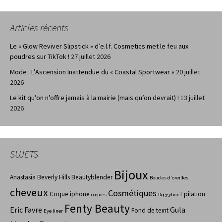
Articles récents
Le « Glow Reviver Slipstick » d’e.l.f. Cosmetics met le feu aux
poudres sur TikTok !
27 juillet 2026
Mode : L’Ascension Inattendue du « Coastal Sportwear »
20 juillet
2026
Le kit qu’on n’offre jamais à la mairie (mais qu’on devrait) !
13 juillet
2026
SUJETS
Bijoux
Anastasia Beverly Hills
Beautyblender
Boucles d'oreilles
cheveux
Cosmétiques
Coque iphone
Epilation
coques
Doggybox
Fenty Beauty
Eric Favre
Gula
Fond de teint
Eye liner