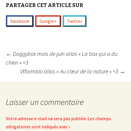
PARTAGER CET ARTICLE SUR
Facebook
Google+
Twitter
Navigation
←
Doggybox mois de juin alias « La box qui a du
chien » <3
Vtformbio alias « Au cœur de la nature » <3
→
des
articles
Laisser un commentaire
Votre adresse e-mail ne sera pas publiée.
Les champs
obligatoires sont indiqués avec
*