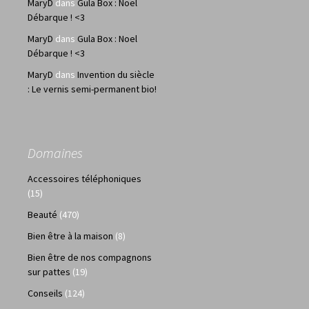
MaryD
dans
Gula Box : Noel
Débarque ! <3
MaryD
dans
Gula Box : Noel
Débarque ! <3
MaryD
dans
Invention du siècle
: Le vernis semi-permanent bio!
Domaines
Accessoires téléphoniques
(15)
Beauté
(470)
Bien être à la maison
(8)
Bien être de nos compagnons
sur pattes
(19)
Conseils
(124)