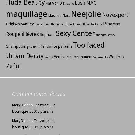
Huda Beauty
Lush
MAC
Kat Von D
Lingerie
maquillage
Neejolie
Novexpert
Mascara
Nars
Rihanna
Origines parfums
perruques
Phone boutique
Piment Rose
Pochette
Sexy Center
Rouge à lèvres
Sephora
shampoing sec
Too faced
Shampooing
Tendance parfums
sourcils
Urban Decay
Vernis semi-permanent
Woufbox
Vernis
Vêtements
Zaful
Commentaires récents
MaryD
dans
Erozone : La
boutique 100% plaisirs
MaryD
dans
Erozone : La
boutique 100% plaisirs