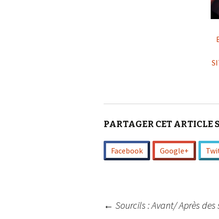
S
PARTAGER CET ARTICLE 
Facebook
Google+
Twi
Navigation
←
Sourcils : Avant/ Après des 