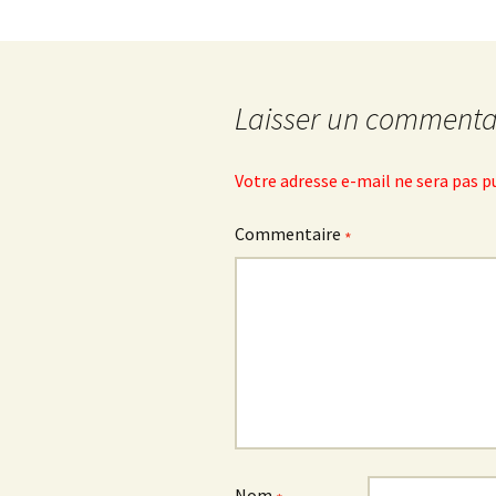
des
articles
Laisser un commenta
Votre adresse e-mail ne sera pas p
Commentaire
*
Nom