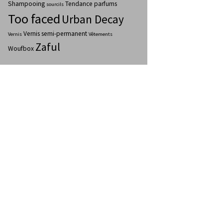
Shampooing
Tendance parfums
sourcils
Too faced
Urban Decay
Vernis semi-permanent
Vernis
Vêtements
Zaful
Woufbox