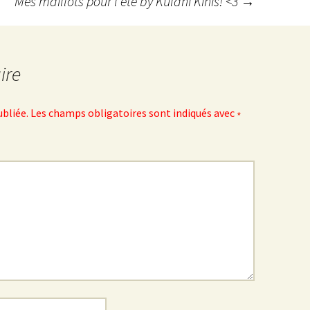
Mes maillots pour l’été by Kulani Kinis! <3
→
ire
ubliée.
Les champs obligatoires sont indiqués avec
*