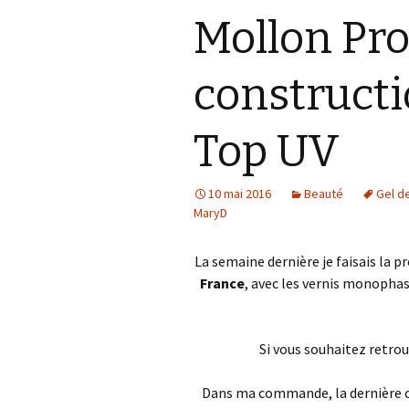
Mollon Pro
Accessoires
téléphoniques
constructi
Les petits délices
Bien être de nos
Top UV
compagnons sur pattes
10 mai 2016
Beauté
Gel d
MaryD
La semaine dernière je faisais la 
France
, avec les vernis monophas
Si vous souhaitez retrou
Dans ma commande, la dernière cho