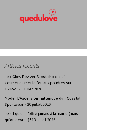
Articles récents
Le « Glow Reviver Slipstick » d’e.l.f.
Cosmetics met le feu aux poudres sur
TikTok !
27 juillet 2026
Mode : L’Ascension Inattendue du « Coastal
Sportwear »
20 juillet 2026
Le kit qu’on n’offre jamais à la mairie (mais
qu’on devrait) !
13 juillet 2026