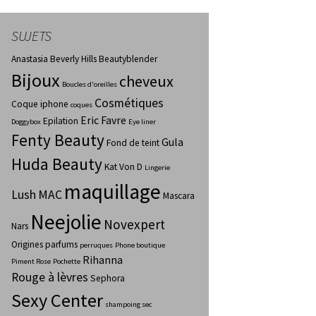
SUJETS
Anastasia Beverly Hills
Beautyblender
Bijoux
cheveux
Boucles d'oreilles
Cosmétiques
Coque iphone
coques
Eric Favre
Epilation
Doggybox
Eye liner
Fenty Beauty
Gula
Fond de teint
Huda Beauty
Kat Von D
Lingerie
maquillage
Lush
MAC
Mascara
Neejolie
Novexpert
Nars
Origines parfums
perruques
Phone boutique
Rihanna
Piment Rose
Pochette
Rouge à lèvres
Sephora
Sexy Center
shampoing sec