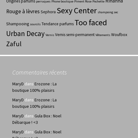
Rihanna
Origines parfums
perruques
Phone boutique
Piment Rose
Pochette
Sexy Center
Rouge à lèvres
Sephora
shampoing sec
Too faced
Shampooing
Tendance parfums
sourcils
Urban Decay
Vernis semi-permanent
Woufbox
Vernis
Vêtements
Zaful
Commentaires récents
MaryD
dans
Erozone : La
boutique 100% plaisirs
MaryD
dans
Erozone : La
boutique 100% plaisirs
MaryD
dans
Gula Box : Noel
Débarque ! <3
MaryD
dans
Gula Box : Noel