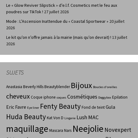
Le « Glow Reviver Slipstick » d’e.l.f. Cosmetics met le feu aux
poudres sur TikTok !
27 juillet 2026
Mode : L’Ascension Inattendue du « Coastal Sportwear »
20 juillet
2026
Le kit qu’on n’offre jamais à la mairie (mais qu’on devrait) !
13 juillet
2026
SUJETS
Bijoux
Anastasia Beverly Hills
Beautyblender
Boucles d'oreilles
cheveux
Cosmétiques
Coque iphone
Epilation
coques
Doggybox
Fenty Beauty
Eric Favre
Gula
Fond de teint
Eye liner
Huda Beauty
Lush
MAC
Kat Von D
Lingerie
maquillage
Neejolie
Novexpert
Mascara
Nars