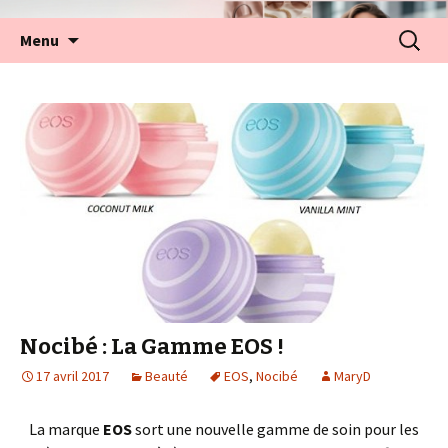
Aller
Recherc
Menu
au
contenu
Nocibé : La Gamme EOS !
17 avril 2017
Beauté
EOS
,
Nocibé
MaryD
La marque
EOS
sort une nouvelle gamme de soin pour les