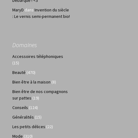
Débarque ! <3
MaryD
dans
Invention du siècle
: Le vernis semi-permanent bio!
Domaines
Accessoires téléphoniques
(15)
Beauté
(470)
Bien être à la maison
(8)
Bien être de nos compagnons
sur pattes
(19)
Conseils
(124)
Généralités
(15)
Les petits délices
(22)
Mode
(310)