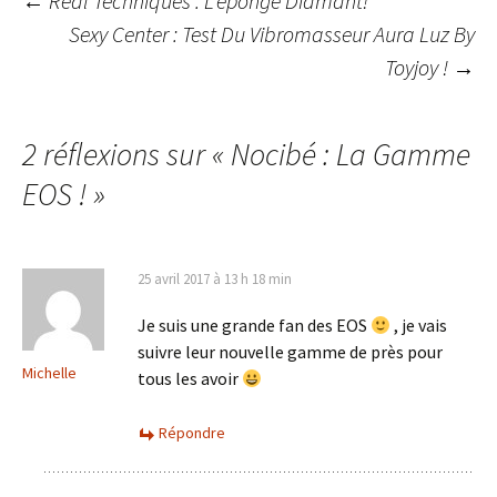
Navigation
←
Real Techniques : L’éponge Diamant!
Sexy Center : Test Du Vibromasseur Aura Luz By
Toyjoy !
→
des
articles
2 réflexions sur «
Nocibé : La Gamme
EOS !
»
25 avril 2017 à 13 h 18 min
Je suis une grande fan des EOS
, je vais
suivre leur nouvelle gamme de près pour
Michelle
tous les avoir
Répondre