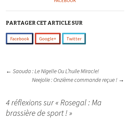
FACEBOOK
PARTAGER CET ARTICLE SUR
Facebook
Google+
Twitter
Navigation
←
Saouda : Le Nigelle Ou L’huile Miracle!
Neejolie : Onzième commande reçue !
→
des
4 réflexions sur «
Rosegal : Ma
articles
brassière de sport !
»