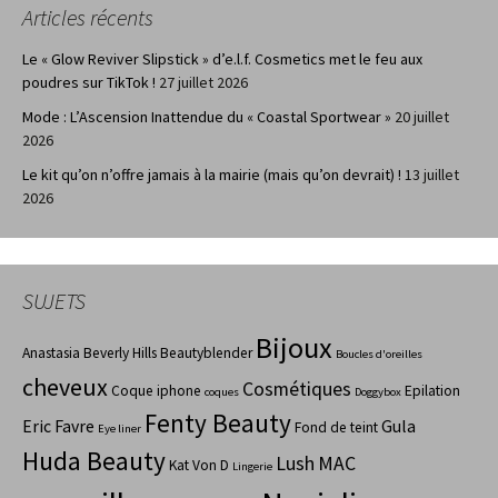
Articles récents
Le « Glow Reviver Slipstick » d’e.l.f. Cosmetics met le feu aux
poudres sur TikTok !
27 juillet 2026
Mode : L’Ascension Inattendue du « Coastal Sportwear »
20 juillet
2026
Le kit qu’on n’offre jamais à la mairie (mais qu’on devrait) !
13 juillet
2026
SUJETS
Bijoux
Anastasia Beverly Hills
Beautyblender
Boucles d'oreilles
cheveux
Cosmétiques
Coque iphone
Epilation
coques
Doggybox
Fenty Beauty
Eric Favre
Gula
Fond de teint
Eye liner
Huda Beauty
Lush
MAC
Kat Von D
Lingerie