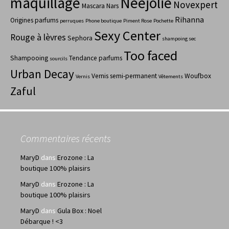
maquillage
Neejolie
Novexpert
Mascara
Nars
Rihanna
Origines parfums
perruques
Phone boutique
Piment Rose
Pochette
Sexy Center
Rouge à lèvres
Sephora
shampoing sec
Too faced
Shampooing
Tendance parfums
sourcils
Urban Decay
Vernis semi-permanent
Woufbox
Vernis
Vêtements
Zaful
Commentaires récents
MaryD
dans
Erozone : La
boutique 100% plaisirs
MaryD
dans
Erozone : La
boutique 100% plaisirs
MaryD
dans
Gula Box : Noel
Débarque ! <3