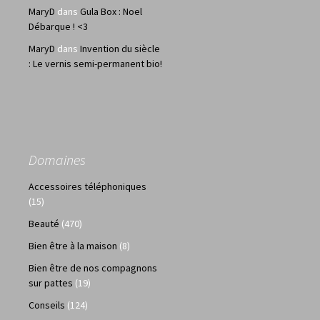
MaryD
dans
Gula Box : Noel
Débarque ! <3
MaryD
dans
Invention du siècle
: Le vernis semi-permanent bio!
Domaines
Accessoires téléphoniques
(15)
Beauté
(470)
Bien être à la maison
(8)
Bien être de nos compagnons
sur pattes
(19)
Conseils
(124)