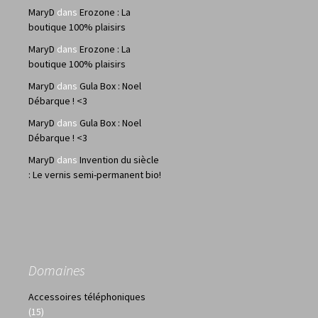
MaryD
dans
Erozone : La
boutique 100% plaisirs
MaryD
dans
Erozone : La
boutique 100% plaisirs
MaryD
dans
Gula Box : Noel
Débarque ! <3
MaryD
dans
Gula Box : Noel
Débarque ! <3
MaryD
dans
Invention du siècle
: Le vernis semi-permanent bio!
Domaines
Accessoires téléphoniques
(15)