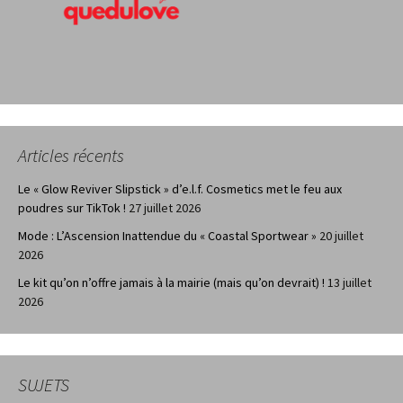
Articles récents
Le « Glow Reviver Slipstick » d’e.l.f. Cosmetics met le feu aux
poudres sur TikTok !
27 juillet 2026
Mode : L’Ascension Inattendue du « Coastal Sportwear »
20 juillet
2026
Le kit qu’on n’offre jamais à la mairie (mais qu’on devrait) !
13 juillet
2026
SUJETS