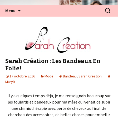
Aller
Recherc
Menu
au
contenu
Sarah Création : Les Bandeaux En
Folie!
17 octobre 2016
Mode
Bandeau
,
Sarah Création
MaryD
Il y a quelques temps déjà, je me renseignais beaucoup sur
les foulards et bandeaux pour ma mère qui venait de subir
une chimiothérapie avec perte de cheveux au final. Je
cherchais des accessoires, de belles choses pour embellir