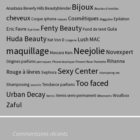
Bijoux
Anastasia Beverly Hills
Beautyblender
Boucles d'oreilles
cheveux
Cosmétiques
Coque iphone
Epilation
coques
Doggybox
Fenty Beauty
Eric Favre
Gula
Fond de teint
Eye liner
Huda Beauty
Lush
MAC
Kat Von D
Lingerie
maquillage
Neejolie
Novexpert
Mascara
Nars
Rihanna
Origines parfums
perruques
Phone boutique
Piment Rose
Pochette
Sexy Center
Rouge à lèvres
Sephora
shampoing sec
Too faced
Shampooing
Tendance parfums
sourcils
Urban Decay
Vernis semi-permanent
Woufbox
Vernis
Vêtements
Zaful
Commentaires récents