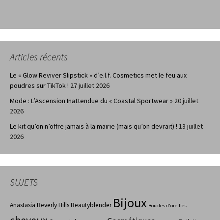
Articles récents
Le « Glow Reviver Slipstick » d’e.l.f. Cosmetics met le feu aux
poudres sur TikTok !
27 juillet 2026
Mode : L’Ascension Inattendue du « Coastal Sportwear »
20 juillet
2026
Le kit qu’on n’offre jamais à la mairie (mais qu’on devrait) !
13 juillet
2026
SUJETS
Bijoux
Anastasia Beverly Hills
Beautyblender
Boucles d'oreilles