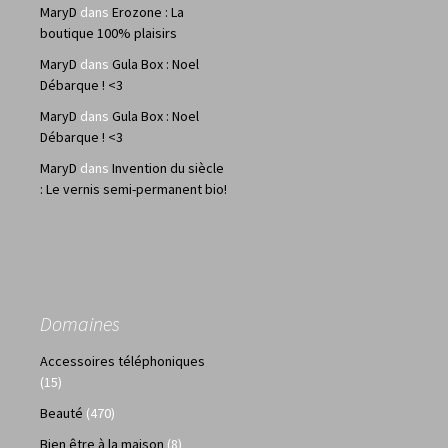
MaryD
dans
Erozone : La
boutique 100% plaisirs
MaryD
dans
Gula Box : Noel
Débarque ! <3
MaryD
dans
Gula Box : Noel
Débarque ! <3
MaryD
dans
Invention du siècle
: Le vernis semi-permanent bio!
Domaines
Accessoires téléphoniques
(15)
Beauté
(470)
Bien être à la maison
(8)