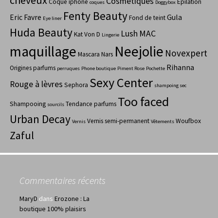
cheveux
Cosmétiques
Coque iphone
Epilation
coques
Doggybox
Fenty Beauty
Eric Favre
Gula
Fond de teint
Eye liner
Huda Beauty
Lush
MAC
Kat Von D
Lingerie
maquillage
Neejolie
Novexpert
Mascara
Nars
Rihanna
Origines parfums
perruques
Phone boutique
Piment Rose
Pochette
Sexy Center
Rouge à lèvres
Sephora
shampoing sec
Too faced
Shampooing
Tendance parfums
sourcils
Urban Decay
Vernis semi-permanent
Woufbox
Vernis
Vêtements
Zaful
Commentaires récents
MaryD
dans
Erozone : La
boutique 100% plaisirs