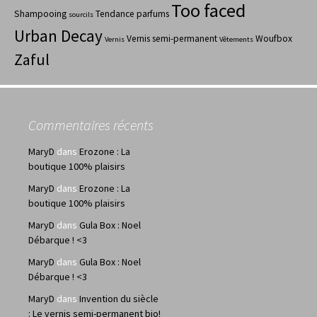
Too faced
Shampooing
Tendance parfums
sourcils
Urban Decay
Vernis semi-permanent
Woufbox
Vernis
Vêtements
Zaful
Commentaires récents
MaryD
dans
Erozone : La
boutique 100% plaisirs
MaryD
dans
Erozone : La
boutique 100% plaisirs
MaryD
dans
Gula Box : Noel
Débarque ! <3
MaryD
dans
Gula Box : Noel
Débarque ! <3
MaryD
dans
Invention du siècle
: Le vernis semi-permanent bio!