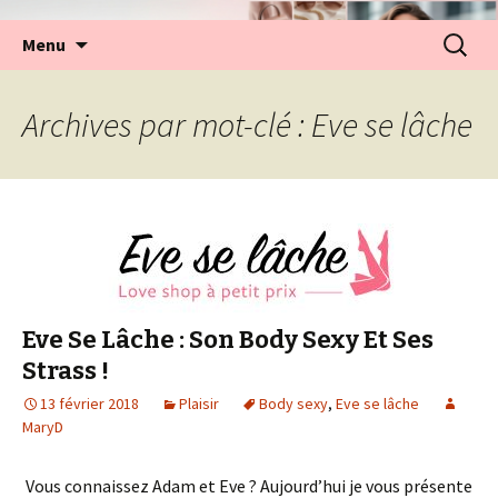
Aller
Recherc
Menu
au
contenu
Archives par mot-clé : Eve se lâche
Eve Se Lâche : Son Body Sexy Et Ses
Strass !
13 février 2018
Plaisir
Body sexy
,
Eve se lâche
MaryD
Vous connaissez Adam et Eve ? Aujourd’hui je vous présente