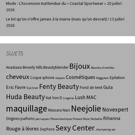
Mode : L’Ascension Inattendue du « Coastal Sportwear »
20 juillet
2026
Le kit qu’on n’offre jamais à la mairie (mais qu’on devrait) !
13 juillet
2026
SUJETS
Bijoux
Anastasia Beverly Hills
Beautyblender
Boucles d'oreilles
cheveux
Cosmétiques
Coque iphone
Epilation
coques
Doggybox
Fenty Beauty
Eric Favre
Gula
Fond de teint
Eye liner
Huda Beauty
Lush
MAC
Kat Von D
Lingerie
maquillage
Neejolie
Novexpert
Mascara
Nars
Rihanna
Origines parfums
perruques
Phone boutique
Piment Rose
Pochette
Sexy Center
Rouge à lèvres
Sephora
shampoing sec