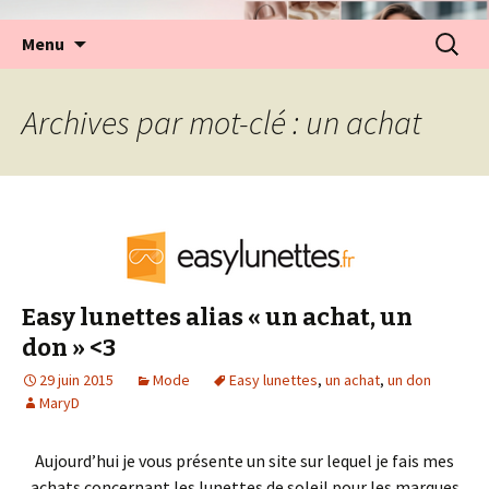
Aller
Recherc
Menu
au
contenu
Archives par mot-clé : un achat
Easy lunettes alias « un achat, un
don » <3
29 juin 2015
Mode
Easy lunettes
,
un achat
,
un don
MaryD
Aujourd’hui je vous présente un site sur lequel je fais mes
achats concernant les lunettes de soleil pour les marques