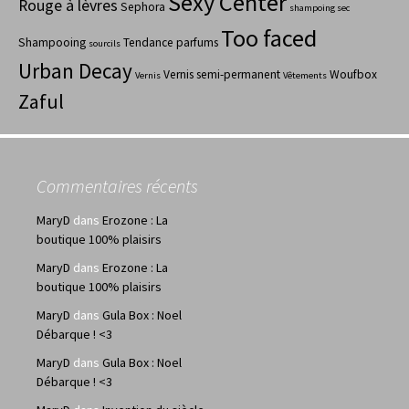
Sexy Center
Rouge à lèvres
Sephora
shampoing sec
Too faced
Shampooing
Tendance parfums
sourcils
Urban Decay
Vernis semi-permanent
Woufbox
Vernis
Vêtements
Zaful
Commentaires récents
MaryD
dans
Erozone : La
boutique 100% plaisirs
MaryD
dans
Erozone : La
boutique 100% plaisirs
MaryD
dans
Gula Box : Noel
Débarque ! <3
MaryD
dans
Gula Box : Noel
Débarque ! <3