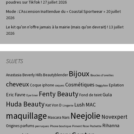
poudres sur TikTok !
27 juillet 2026
Mode : L’Ascension Inattendue du « Coastal Sportwear »
20 juillet
2026
Le kit qu’on n’offre jamais à la mairie (mais qu’on devrait) !
13 juillet
2026
SUJETS
Bijoux
Anastasia Beverly Hills
Beautyblender
Boucles d'oreilles
cheveux
Cosmétiques
Coque iphone
Epilation
coques
Doggybox
Fenty Beauty
Eric Favre
Gula
Fond de teint
Eye liner
Huda Beauty
Lush
MAC
Kat Von D
Lingerie
maquillage
Neejolie
Novexpert
Mascara
Nars
Rihanna
Origines parfums
perruques
Phone boutique
Piment Rose
Pochette