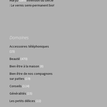
MaryD
dans
Invention du siècle
: Le vernis semi-permanent bio!
Domaines
Accessoires téléphoniques
(15)
Beauté
(470)
Bien être à la maison
(8)
Bien être de nos compagnons
sur pattes
(19)
Conseils
(124)
Généralités
(15)
Les petits délices
(22)