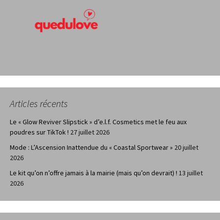
Articles récents
Le « Glow Reviver Slipstick » d’e.l.f. Cosmetics met le feu aux
poudres sur TikTok !
27 juillet 2026
Mode : L’Ascension Inattendue du « Coastal Sportwear »
20 juillet
2026
Le kit qu’on n’offre jamais à la mairie (mais qu’on devrait) !
13 juillet
2026