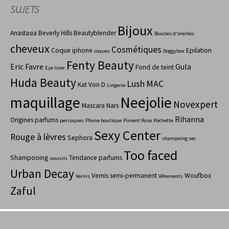
SUJETS
Bijoux
Anastasia Beverly Hills
Beautyblender
Boucles d'oreilles
cheveux
Cosmétiques
Coque iphone
Epilation
coques
Doggybox
Fenty Beauty
Eric Favre
Gula
Fond de teint
Eye liner
Huda Beauty
Lush
MAC
Kat Von D
Lingerie
maquillage
Neejolie
Novexpert
Mascara
Nars
Rihanna
Origines parfums
perruques
Phone boutique
Piment Rose
Pochette
Sexy Center
Rouge à lèvres
Sephora
shampoing sec
Too faced
Shampooing
Tendance parfums
sourcils
Urban Decay
Vernis semi-permanent
Woufbox
Vernis
Vêtements
Zaful