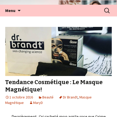
Aller
Recherc
Menu
au
contenu
Tendance Cosmétique : Le Masque
Magnétique!
1 octobre 2016
Beauté
Dr Brandt
,
Masque
Magnétique
MaryD
Dernièrement, j’ai racheté mon argile rose que j’aime