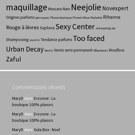
maquillage
Neejolie
Novexpert
Mascara
Nars
Rihanna
Origines parfums
perruques
Phone boutique
Piment Rose
Pochette
Sexy Center
Rouge à lèvres
Sephora
shampoing sec
Too faced
Shampooing
Tendance parfums
sourcils
Urban Decay
Vernis semi-permanent
Woufbox
Vernis
Vêtements
Zaful
Commentaires récents
MaryD
dans
Erozone : La
boutique 100% plaisirs
MaryD
dans
Erozone : La
boutique 100% plaisirs
MaryD
dans
Gula Box : Noel