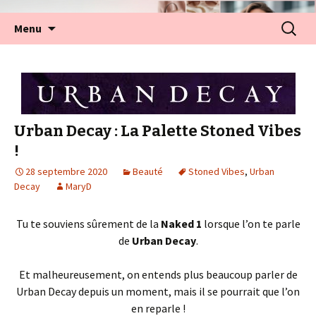
Aller
Recherc
Menu
au
contenu
Urban Decay : La Palette Stoned Vibes
!
28 septembre 2020
Beauté
Stoned Vibes
,
Urban
Decay
MaryD
Tu te souviens sûrement de la
Naked 1
lorsque l’on te parle
de
Urban Decay
.
Et malheureusement, on entends plus beaucoup parler de
Urban Decay depuis un moment, mais il se pourrait que l’on
en reparle !