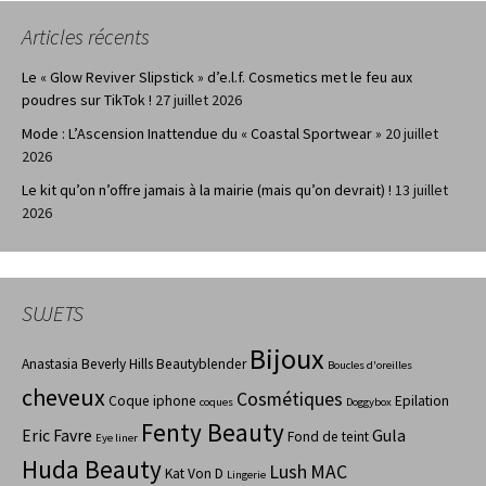
Articles récents
Le « Glow Reviver Slipstick » d’e.l.f. Cosmetics met le feu aux
poudres sur TikTok !
27 juillet 2026
Mode : L’Ascension Inattendue du « Coastal Sportwear »
20 juillet
2026
Le kit qu’on n’offre jamais à la mairie (mais qu’on devrait) !
13 juillet
2026
SUJETS
Bijoux
Anastasia Beverly Hills
Beautyblender
Boucles d'oreilles
cheveux
Cosmétiques
Coque iphone
Epilation
coques
Doggybox
Fenty Beauty
Eric Favre
Gula
Fond de teint
Eye liner
Huda Beauty
Lush
MAC
Kat Von D
Lingerie