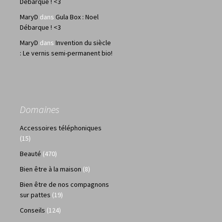
Débarque ! <3
MaryD
dans
Gula Box : Noel
Débarque ! <3
MaryD
dans
Invention du siècle
: Le vernis semi-permanent bio!
Domaines
Accessoires téléphoniques
(15)
Beauté
(470)
Bien être à la maison
(8)
Bien être de nos compagnons
sur pattes
(19)
Conseils
(124)