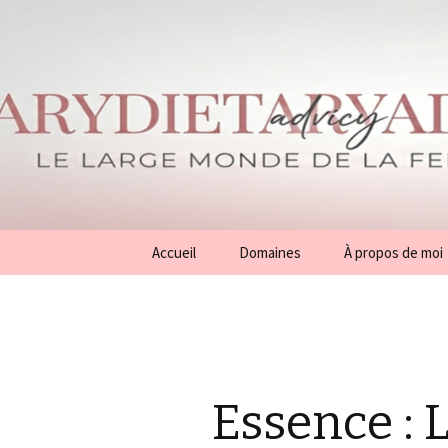
Aller
Accueil
Domaines
À propos de moi
au
contenu
Conseils
Généralités
Beauté
Essence :
Mode