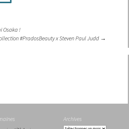
i Osaka !
ollection #PradosBeauty x Steven Paul Judd
→
maines
Archives
Archives