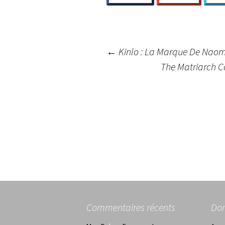
Navigation
←
Kinlo : La Marque De Naom
The Matriarch C
des
articles
Commentaires récents
Do