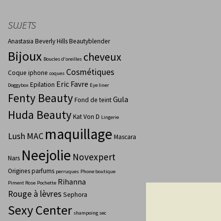
SUJETS
Anastasia Beverly Hills
Beautyblender
Bijoux
cheveux
Boucles d'oreilles
Cosmétiques
Coque iphone
coques
Eric Favre
Epilation
Doggybox
Eye liner
Fenty Beauty
Gula
Fond de teint
Huda Beauty
Kat Von D
Lingerie
maquillage
Lush
MAC
Mascara
Neejolie
Novexpert
Nars
Origines parfums
perruques
Phone boutique
Rihanna
Piment Rose
Pochette
Rouge à lèvres
Sephora
Sexy Center
shampoing sec