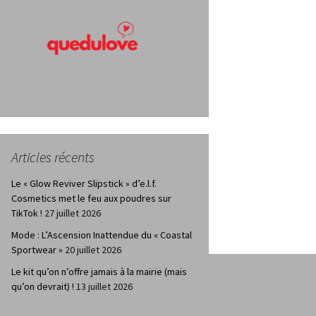
Articles récents
Le « Glow Reviver Slipstick » d’e.l.f.
Cosmetics met le feu aux poudres sur
TikTok !
27 juillet 2026
Mode : L’Ascension Inattendue du « Coastal
Sportwear »
20 juillet 2026
Le kit qu’on n’offre jamais à la mairie (mais
qu’on devrait) !
13 juillet 2026