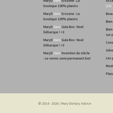
MaryD
dans
Erozone : La
Acce
boutique 100% plaisirs
(15)
MaryD
dans
Erozone : La
Bea
boutique 100% plaisirs
Bien
MaryD
dans
Gula Box : Noel
Bien
Débarque ! <3
sur 
MaryD
dans
Gula Box : Noel
Cons
Débarque ! <3
Géné
MaryD
dans
Invention du siècle
Les 
: Le vernis semi-permanent bio!
Mod
Plais
© 2014 - 2026 / Mary Dietary Advice