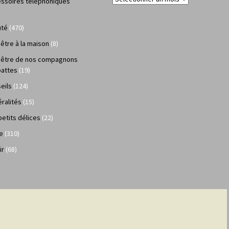
ssoires téléphoniques
uté
(470)
 être à la maison
(8)
 être de nos compagnons
pattes
(19)
eils
(124)
ralités
(15)
petits délices
(22)
e
(310)
ir
(68)