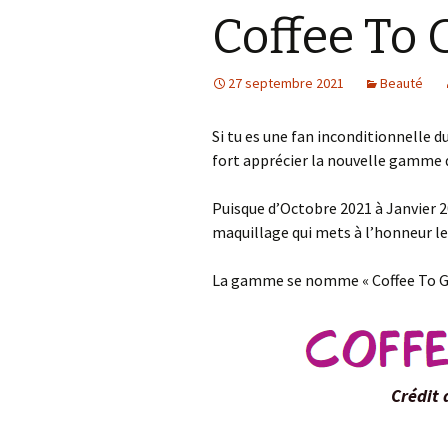
Coffee To 
Accessoires
téléphoniques
27 septembre 2021
Beauté
Les petits délices
Bien être de nos
Si tu es une fan inconditionnelle du
compagnons sur pattes
fort apprécier la nouvelle gamme 
Puisque d’Octobre 2021 à Janvier 
maquillage qui mets à l’honneur le 
La gamme se nomme « Coffee To G
Crédit 