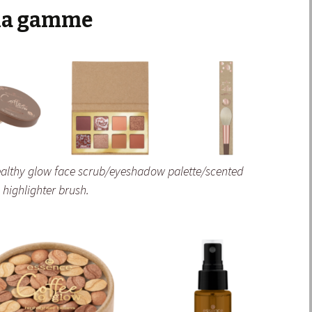
 la gamme
althy glow face scrub/eyeshadow palette/scented
highlighter brush.