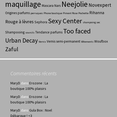
maquillage
Neejolie
Novexpert
Mascara
Nars
Rihanna
Origines parfums
perruques
Phone boutique
Piment Rose
Pochette
Sexy Center
Rouge à lèvres
Sephora
shampoing sec
Too faced
Shampooing
Tendance parfums
sourcils
Urban Decay
Vernis semi-permanent
Woufbox
Vernis
Vêtements
Zaful
Commentaires récents
MaryD
dans
Erozone : La
boutique 100% plaisirs
MaryD
dans
Erozone : La
boutique 100% plaisirs
MaryD
dans
Gula Box : Noel
Débarque ! <3