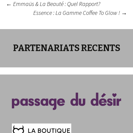
Navigation
←
Emmaüs & La Beauté : Quel Rapport?
Essence : La Gamme Coffee To Glow !
→
des
articles
PARTENARIATS RECENTS