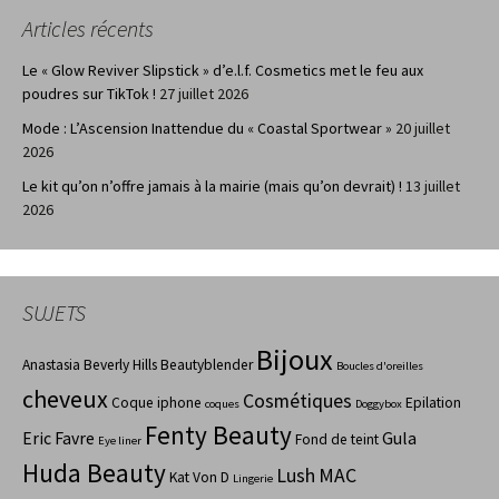
Articles récents
Le « Glow Reviver Slipstick » d’e.l.f. Cosmetics met le feu aux
poudres sur TikTok !
27 juillet 2026
Mode : L’Ascension Inattendue du « Coastal Sportwear »
20 juillet
2026
Le kit qu’on n’offre jamais à la mairie (mais qu’on devrait) !
13 juillet
2026
SUJETS
Bijoux
Anastasia Beverly Hills
Beautyblender
Boucles d'oreilles
cheveux
Cosmétiques
Coque iphone
Epilation
coques
Doggybox
Fenty Beauty
Eric Favre
Gula
Fond de teint
Eye liner
Huda Beauty
Lush
MAC
Kat Von D
Lingerie