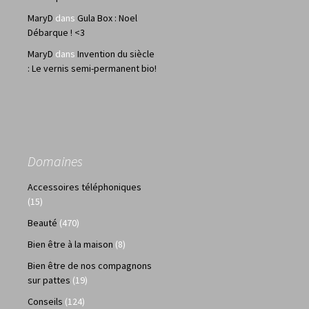
MaryD
dans
Gula Box : Noel
Débarque ! <3
MaryD
dans
Invention du siècle
: Le vernis semi-permanent bio!
Domaines
Accessoires téléphoniques
(15)
Beauté
(470)
Bien être à la maison
(8)
Bien être de nos compagnons
sur pattes
(19)
Conseils
(124)