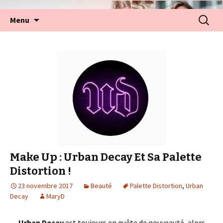
Aller
Recherc
Menu
au
contenu
Make Up : Urban Decay Et Sa Palette
Distortion !
23 novembre 2017
Beauté
Palette Distortion
,
Urban
Decay
MaryD
Urban Decay
est toujours en quête de nouveauté, alors