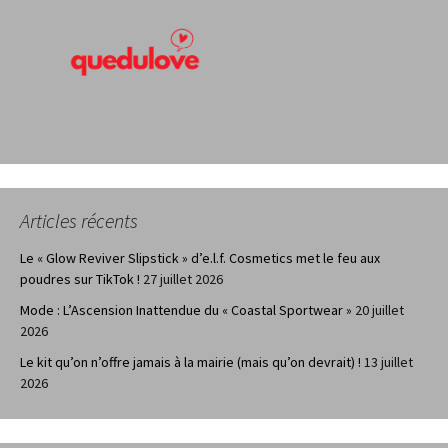
Articles récents
Le « Glow Reviver Slipstick » d’e.l.f. Cosmetics met le feu aux
poudres sur TikTok !
27 juillet 2026
Mode : L’Ascension Inattendue du « Coastal Sportwear »
20 juillet
2026
Le kit qu’on n’offre jamais à la mairie (mais qu’on devrait) !
13 juillet
2026