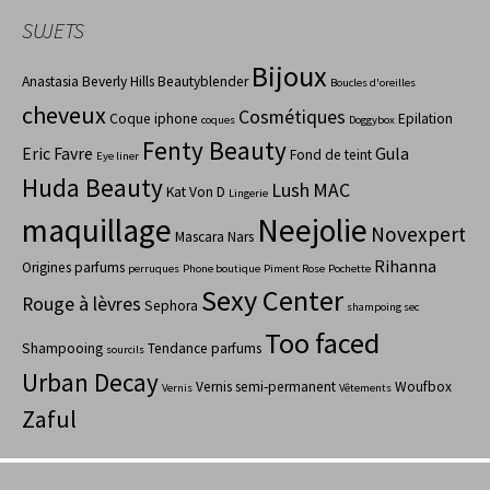
SUJETS
Bijoux
Anastasia Beverly Hills
Beautyblender
Boucles d'oreilles
cheveux
Cosmétiques
Coque iphone
Epilation
coques
Doggybox
Fenty Beauty
Eric Favre
Gula
Fond de teint
Eye liner
Huda Beauty
Lush
MAC
Kat Von D
Lingerie
maquillage
Neejolie
Novexpert
Mascara
Nars
Rihanna
Origines parfums
perruques
Phone boutique
Piment Rose
Pochette
Sexy Center
Rouge à lèvres
Sephora
shampoing sec
Too faced
Shampooing
Tendance parfums
sourcils
Urban Decay
Vernis semi-permanent
Woufbox
Vernis
Vêtements
Zaful