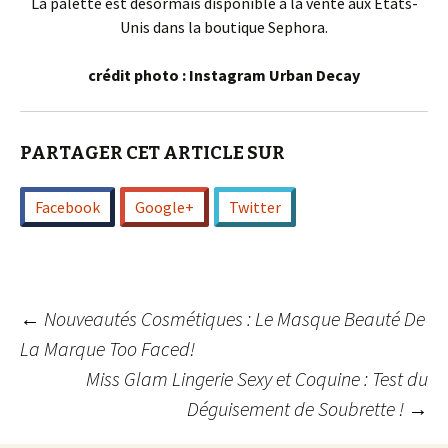
La palette est désormais disponible à la vente aux Etats-
Unis dans la boutique Sephora.
crédit photo : Instagram Urban Decay
PARTAGER CET ARTICLE SUR
Facebook
Google+
Twitter
Navigation
←
Nouveautés Cosmétiques : Le Masque Beauté De
La Marque Too Faced!
Miss Glam Lingerie Sexy et Coquine : Test du
des
Déguisement de Soubrette !
→