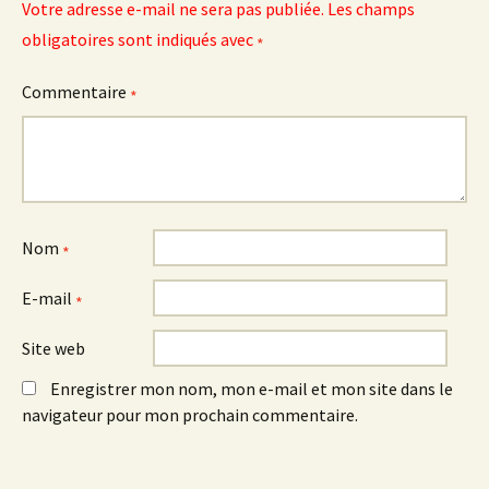
Votre adresse e-mail ne sera pas publiée.
Les champs
obligatoires sont indiqués avec
*
Commentaire
*
Nom
*
E-mail
*
Site web
Enregistrer mon nom, mon e-mail et mon site dans le
navigateur pour mon prochain commentaire.