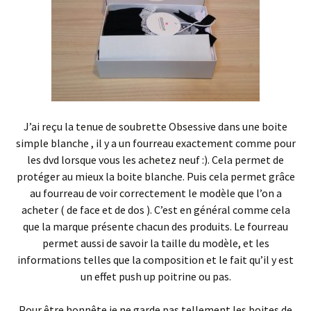
J’ai reçu la tenue de soubrette Obsessive dans une boite
simple blanche , il y a un fourreau exactement comme pour
les dvd lorsque vous les achetez neuf :). Cela permet de
protéger au mieux la boite blanche. Puis cela permet grâce
au fourreau de voir correctement le modèle que l’on a
acheter ( de face et de dos ). C’est en général comme cela
que la marque présente chacun des produits. Le fourreau
permet aussi de savoir la taille du modèle, et les
informations telles que la composition et le fait qu’il y est
un effet push up poitrine ou pas.
Pour être honnête je ne garde pas tellement les boites de