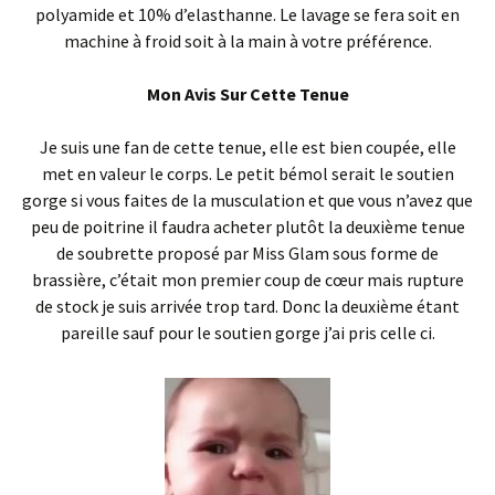
polyamide et 10% d’elasthanne. Le lavage se fera soit en
machine à froid soit à la main à votre préférence.
Mon Avis Sur Cette Tenue
Je suis une fan de cette tenue, elle est bien coupée, elle
met en valeur le corps. Le petit bémol serait le soutien
gorge si vous faites de la musculation et que vous n’avez que
peu de poitrine il faudra acheter plutôt la deuxième tenue
de soubrette proposé par Miss Glam sous forme de
brassière, c’était mon premier coup de cœur mais rupture
de stock je suis arrivée trop tard. Donc la deuxième étant
pareille sauf pour le soutien gorge j’ai pris celle ci.