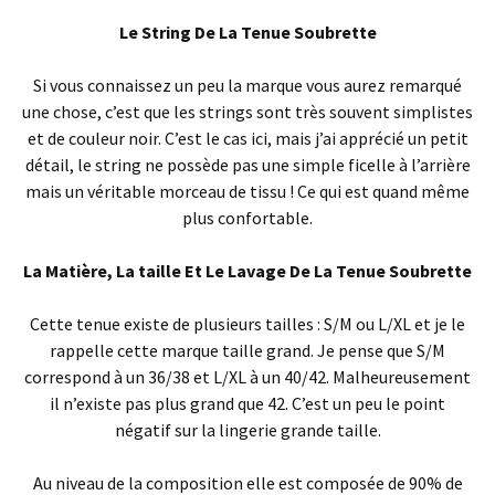
Le String De La Tenue Soubrette
Si vous connaissez un peu la marque vous aurez remarqué
une chose, c’est que les strings sont très souvent simplistes
et de couleur noir. C’est le cas ici, mais j’ai apprécié un petit
détail, le string ne possède pas une simple ficelle à l’arrière
mais un véritable morceau de tissu ! Ce qui est quand même
plus confortable.
La Matière, La taille Et Le Lavage De La Tenue Soubrette
Cette tenue existe de plusieurs tailles : S/M ou L/XL et je le
rappelle cette marque taille grand. Je pense que S/M
correspond à un 36/38 et L/XL à un 40/42. Malheureusement
il n’existe pas plus grand que 42. C’est un peu le point
négatif sur la lingerie grande taille.
Au niveau de la composition elle est composée de 90% de