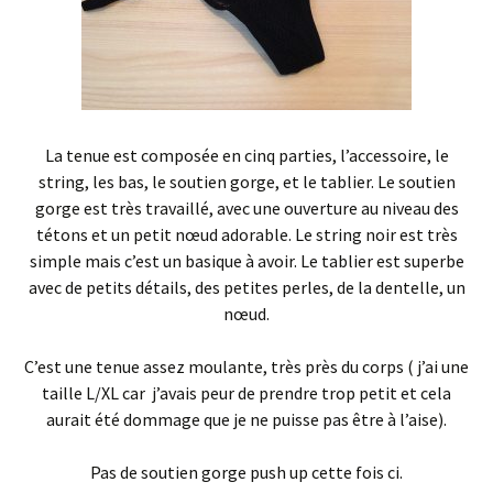
La tenue est composée en cinq parties, l’accessoire, le
string, les bas, le soutien gorge, et le tablier. Le soutien
gorge est très travaillé, avec une ouverture au niveau des
tétons et un petit nœud adorable. Le string noir est très
simple mais c’est un basique à avoir. Le tablier est superbe
avec de petits détails, des petites perles, de la dentelle, un
nœud.
C’est une tenue assez moulante, très près du corps ( j’ai une
taille L/XL car j’avais peur de prendre trop petit et cela
aurait été dommage que je ne puisse pas être à l’aise).
Pas de soutien gorge push up cette fois ci.