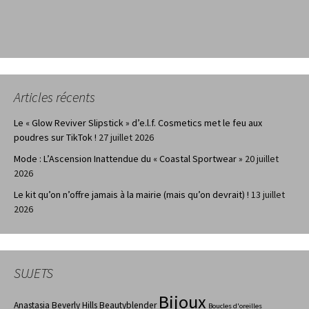
Articles récents
Le « Glow Reviver Slipstick » d’e.l.f. Cosmetics met le feu aux
poudres sur TikTok !
27 juillet 2026
Mode : L’Ascension Inattendue du « Coastal Sportwear »
20 juillet
2026
Le kit qu’on n’offre jamais à la mairie (mais qu’on devrait) !
13 juillet
2026
SUJETS
Bijoux
Anastasia Beverly Hills
Beautyblender
Boucles d'oreilles