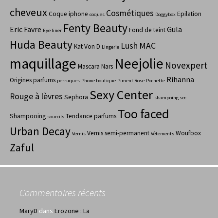
cheveux
Cosmétiques
Coque iphone
Epilation
coques
Doggybox
Fenty Beauty
Eric Favre
Gula
Fond de teint
Eye liner
Huda Beauty
Lush
MAC
Kat Von D
Lingerie
maquillage
Neejolie
Novexpert
Mascara
Nars
Rihanna
Origines parfums
perruques
Phone boutique
Piment Rose
Pochette
Sexy Center
Rouge à lèvres
Sephora
shampoing sec
Too faced
Shampooing
Tendance parfums
sourcils
Urban Decay
Vernis semi-permanent
Woufbox
Vernis
Vêtements
Zaful
Commentaires récents
MaryD
dans
Erozone : La