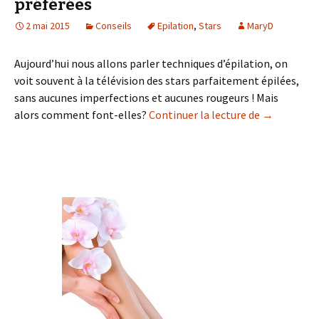
préférées
2 mai 2015
Conseils
Epilation
,
Stars
MaryD
Aujourd’hui nous allons parler techniques d’épilation, on
voit souvent à la télévision des stars parfaitement épilées,
sans aucunes imperfections et aucunes rougeurs ! Mais
Les méthode
alors comment font-elles?
Continuer la lecture de
→