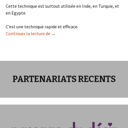
Cette technique est surtout utilisée en Inde, en Turquie, et
en Egypte.
C’est une technique rapide et efficace.
L’épilation au fil pour une ligne de sourc
Continuer la lecture de
→
PARTENARIATS RECENTS