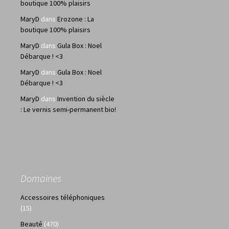
boutique 100% plaisirs
MaryD
dans
Erozone : La
boutique 100% plaisirs
MaryD
dans
Gula Box : Noel
Débarque ! <3
MaryD
dans
Gula Box : Noel
Débarque ! <3
MaryD
dans
Invention du siècle
: Le vernis semi-permanent bio!
Domaines
Accessoires téléphoniques
(15)
Beauté
(470)