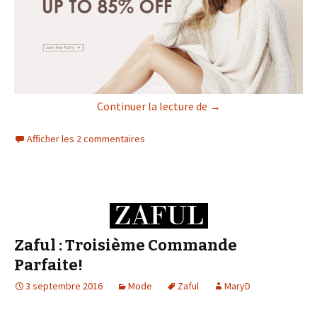
Zaful : Quatrième Co
Continuer la lecture de
→
Afficher les 2 commentaires
Zaful : Troisième Commande
Parfaite!
3 septembre 2016
Mode
Zaful
MaryD