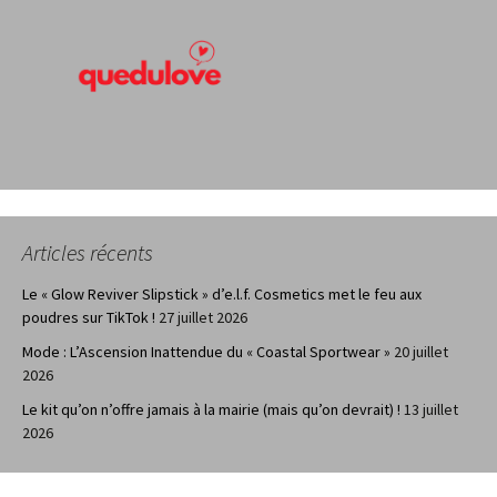
Articles récents
Le « Glow Reviver Slipstick » d’e.l.f. Cosmetics met le feu aux
poudres sur TikTok !
27 juillet 2026
Mode : L’Ascension Inattendue du « Coastal Sportwear »
20 juillet
2026
Le kit qu’on n’offre jamais à la mairie (mais qu’on devrait) !
13 juillet
2026