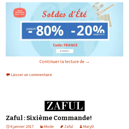
Zaful : Wishlist 2018
Continuer la lecture de
→
Laisser un commentaire
Zaful : Sixième Commande!
6 janvier 2017
Mode
Zaful
MaryD