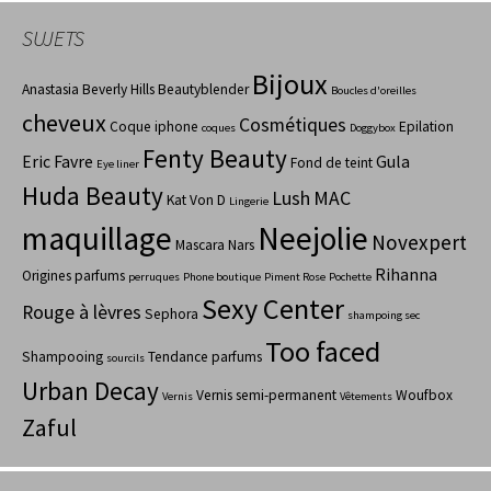
SUJETS
Bijoux
Anastasia Beverly Hills
Beautyblender
Boucles d'oreilles
cheveux
Cosmétiques
Coque iphone
Epilation
coques
Doggybox
Fenty Beauty
Eric Favre
Gula
Fond de teint
Eye liner
Huda Beauty
Lush
MAC
Kat Von D
Lingerie
maquillage
Neejolie
Novexpert
Mascara
Nars
Rihanna
Origines parfums
perruques
Phone boutique
Piment Rose
Pochette
Sexy Center
Rouge à lèvres
Sephora
shampoing sec
Too faced
Shampooing
Tendance parfums
sourcils
Urban Decay
Vernis semi-permanent
Woufbox
Vernis
Vêtements
Zaful