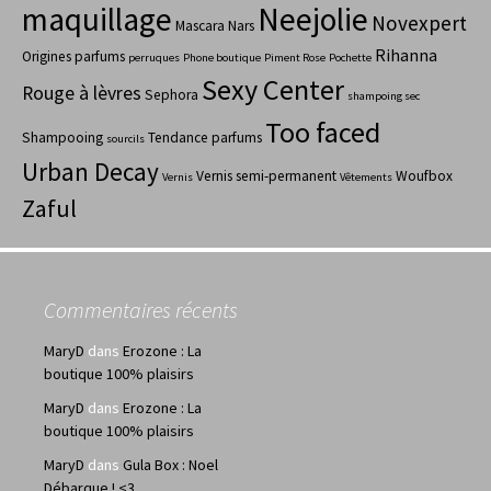
maquillage
Neejolie
Novexpert
Mascara
Nars
Rihanna
Origines parfums
perruques
Phone boutique
Piment Rose
Pochette
Sexy Center
Rouge à lèvres
Sephora
shampoing sec
Too faced
Shampooing
Tendance parfums
sourcils
Urban Decay
Vernis semi-permanent
Woufbox
Vernis
Vêtements
Zaful
Commentaires récents
MaryD
dans
Erozone : La
boutique 100% plaisirs
MaryD
dans
Erozone : La
boutique 100% plaisirs
MaryD
dans
Gula Box : Noel
Débarque ! <3