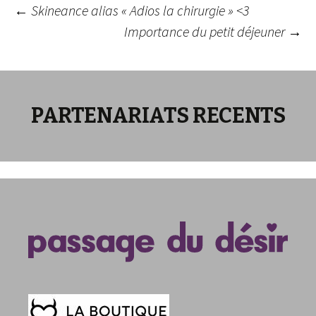
Navigation
←
Skineance alias « Adios la chirurgie » <3
Importance du petit déjeuner
→
des
articles
PARTENARIATS RECENTS