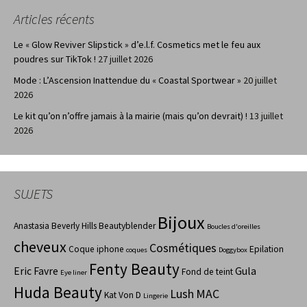
Articles récents
Le « Glow Reviver Slipstick » d’e.l.f. Cosmetics met le feu aux
poudres sur TikTok !
27 juillet 2026
Mode : L’Ascension Inattendue du « Coastal Sportwear »
20 juillet
2026
Le kit qu’on n’offre jamais à la mairie (mais qu’on devrait) !
13 juillet
2026
SUJETS
Bijoux
Anastasia Beverly Hills
Beautyblender
Boucles d'oreilles
cheveux
Cosmétiques
Coque iphone
Epilation
coques
Doggybox
Fenty Beauty
Eric Favre
Gula
Fond de teint
Eye liner
Huda Beauty
Lush
MAC
Kat Von D
Lingerie