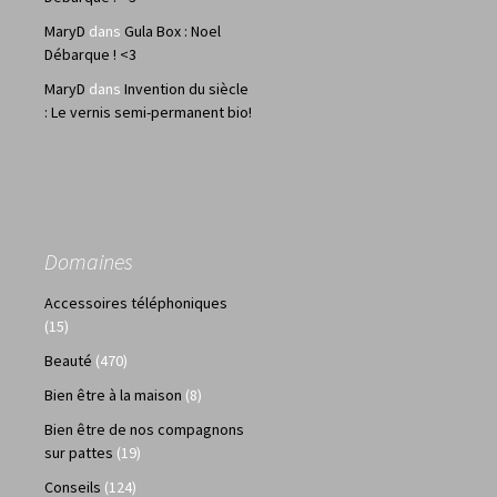
MaryD
dans
Gula Box : Noel
Débarque ! <3
MaryD
dans
Invention du siècle
: Le vernis semi-permanent bio!
Domaines
Accessoires téléphoniques
(15)
Beauté
(470)
Bien être à la maison
(8)
Bien être de nos compagnons
sur pattes
(19)
Conseils
(124)