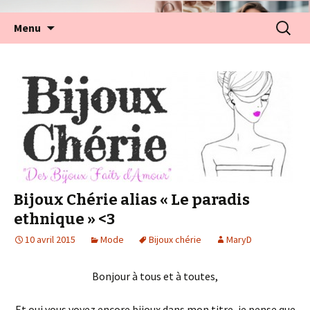
Aller
Recherc
Menu
au
contenu
Bijoux Chérie alias « Le paradis
ethnique » <3
10 avril 2015
Mode
Bijoux chérie
MaryD
Bonjour à tous et à toutes,
Et oui vous voyez encore bijoux dans mon titre, je pense que