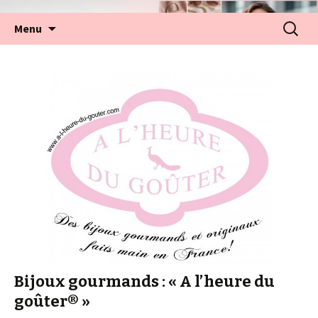
Aller
Recherc
Menu
au
contenu
Bijoux gourmands : « A l’heure du
goûter® »