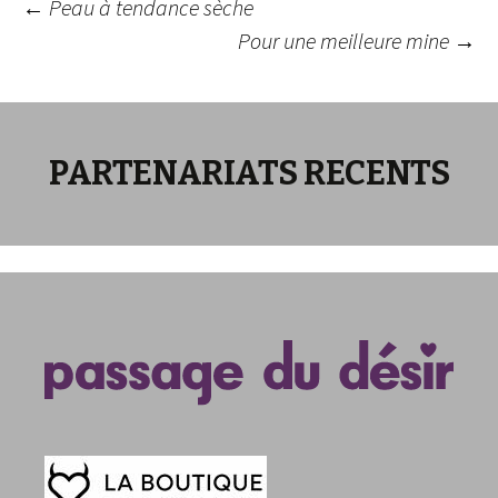
Navigation
←
Peau à tendance sèche
Pour une meilleure mine
→
des
articles
PARTENARIATS RECENTS