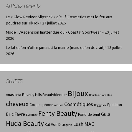
Articles récents
Le « Glow Reviver Slipstick » d’e.l.f. Cosmetics met le feu aux
poudres sur TikTok !
27 juillet 2026
Mode : L’Ascension Inattendue du « Coastal Sportwear »
20 juillet
2026
Le kit qu’on n’offre jamais à la mairie (mais qu’on devrait) !
13 juillet
2026
SUJETS
Bijoux
Anastasia Beverly Hills
Beautyblender
Boucles d'oreilles
cheveux
Cosmétiques
Coque iphone
Epilation
coques
Doggybox
Fenty Beauty
Eric Favre
Gula
Fond de teint
Eye liner
Huda Beauty
Lush
MAC
Kat Von D
Lingerie