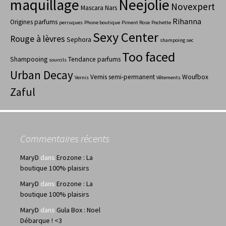
maquillage
Neejolie
Novexpert
Mascara
Nars
Rihanna
Origines parfums
perruques
Phone boutique
Piment Rose
Pochette
Sexy Center
Rouge à lèvres
Sephora
shampoing sec
Too faced
Shampooing
Tendance parfums
sourcils
Urban Decay
Vernis semi-permanent
Woufbox
Vernis
Vêtements
Zaful
Commentaires récents
MaryD
dans
Erozone : La
boutique 100% plaisirs
MaryD
dans
Erozone : La
boutique 100% plaisirs
MaryD
dans
Gula Box : Noel
Débarque ! <3