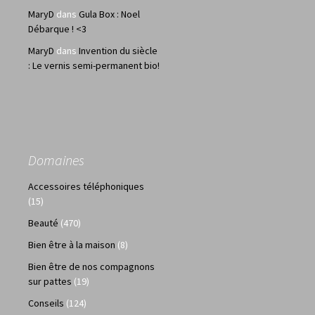
MaryD
dans
Gula Box : Noel
Débarque ! <3
MaryD
dans
Invention du siècle
: Le vernis semi-permanent bio!
Domaines
Accessoires téléphoniques
(15)
Beauté
(470)
Bien être à la maison
(8)
Bien être de nos compagnons
sur pattes
(19)
Conseils
(124)