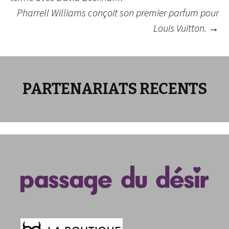
Pharrell Williams conçoit son premier parfum pour
des
Louis Vuitton.
→
articles
PARTENARIATS RECENTS