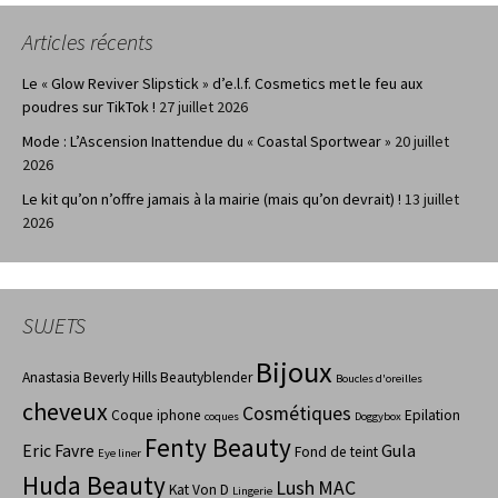
Articles récents
Le « Glow Reviver Slipstick » d’e.l.f. Cosmetics met le feu aux
poudres sur TikTok !
27 juillet 2026
Mode : L’Ascension Inattendue du « Coastal Sportwear »
20 juillet
2026
Le kit qu’on n’offre jamais à la mairie (mais qu’on devrait) !
13 juillet
2026
SUJETS
Bijoux
Anastasia Beverly Hills
Beautyblender
Boucles d'oreilles
cheveux
Cosmétiques
Coque iphone
Epilation
coques
Doggybox
Fenty Beauty
Eric Favre
Gula
Fond de teint
Eye liner
Huda Beauty
Lush
MAC
Kat Von D
Lingerie