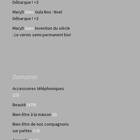
Débarque ! <3
MaryD
dans
Gula Box : Noel
Débarque ! <3
MaryD
dans
Invention du siècle
: Le vernis semi-permanent bio!
Domaines
Accessoires téléphoniques
(15)
Beauté
(470)
Bien être à la maison
(8)
Bien être de nos compagnons
sur pattes
(19)