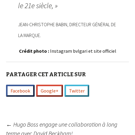
le 21e siècle, »
JEAN-CHRISTOPHE BABIN, DIRECTEUR GÉNÉRAL DE
LA MARQUE.
Crédit photo :
Instagram bvlgari et site officiel
PARTAGER CET ARTICLE SUR
Facebook
Google+
Twitter
Navigation
←
Hugo Boss engage une collaboration à long
terme avec David Beckham!