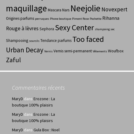
maquillage
Neejolie
Novexpert
Mascara
Nars
Rihanna
Origines parfums
perruques
Phone boutique
Piment Rose
Pochette
Sexy Center
Rouge à lèvres
Sephora
shampoing sec
Too faced
Shampooing
Tendance parfums
sourcils
Urban Decay
Vernis semi-permanent
Woufbox
Vernis
Vêtements
Zaful
Commentaires récents
MaryD
dans
Erozone : La
boutique 100% plaisirs
MaryD
dans
Erozone : La
boutique 100% plaisirs
MaryD
dans
Gula Box : Noel