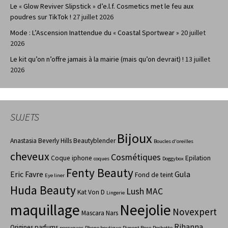
Le « Glow Reviver Slipstick » d’e.l.f. Cosmetics met le feu aux
poudres sur TikTok !
27 juillet 2026
Mode : L’Ascension Inattendue du « Coastal Sportwear »
20 juillet
2026
Le kit qu’on n’offre jamais à la mairie (mais qu’on devrait) !
13 juillet
2026
SUJETS
Bijoux
Anastasia Beverly Hills
Beautyblender
Boucles d'oreilles
cheveux
Cosmétiques
Coque iphone
Epilation
coques
Doggybox
Fenty Beauty
Eric Favre
Gula
Fond de teint
Eye liner
Huda Beauty
Lush
MAC
Kat Von D
Lingerie
maquillage
Neejolie
Novexpert
Mascara
Nars
Rihanna
Origines parfums
perruques
Phone boutique
Piment Rose
Pochette