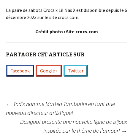
La paire de sabots Crocs x Lil Nas X est disponible depuis le 6
décembre 2023 sur le site crocs.com.
Crédit photo : Site crocs.com
PARTAGER CET ARTICLE SUR
Facebook
Google+
Twitter
Navigation
←
Tod’s nomme Matteo Tamburini en tant que
nouveau directeur artistique!
Desigual présente une nouvelle ligne de bijoux
des
inspirée par le thème de l’amour!
→