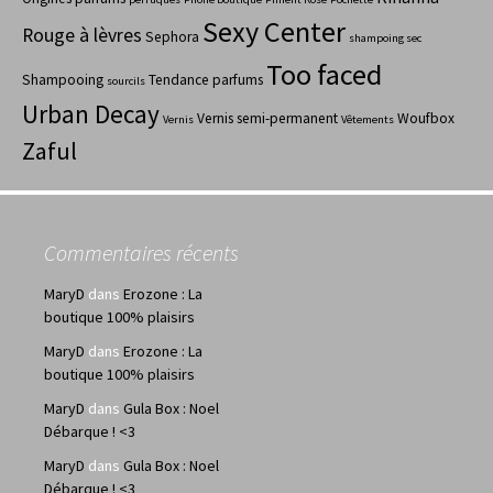
Sexy Center
Rouge à lèvres
Sephora
shampoing sec
Too faced
Shampooing
Tendance parfums
sourcils
Urban Decay
Vernis semi-permanent
Woufbox
Vernis
Vêtements
Zaful
Commentaires récents
MaryD
dans
Erozone : La
boutique 100% plaisirs
MaryD
dans
Erozone : La
boutique 100% plaisirs
MaryD
dans
Gula Box : Noel
Débarque ! <3
MaryD
dans
Gula Box : Noel
Débarque ! <3