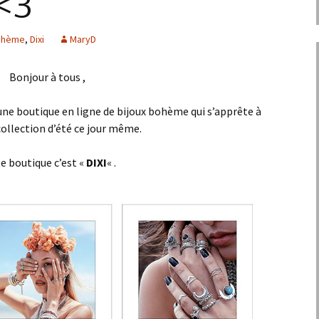
<3
bohème
,
Dixi
MaryD
Bonjour à tous ,
une boutique en ligne de bijoux bohème qui s’apprête à
collection d’été ce jour même.
e boutique c’est «
DIXI
« .