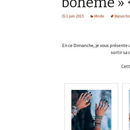
bohème » 
Accessoires
téléphoniques
1 juin 2015
Mode
Bijoux 
Les petits délices
Bien être de nos
compagnons sur pattes
En ce Dimanche, je vous présente 
sortir sa 
Cett