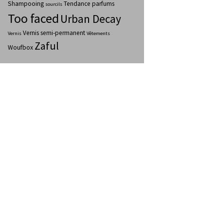
Shampooing
Tendance parfums
sourcils
Too faced
Urban Decay
Vernis semi-permanent
Vernis
Vêtements
Zaful
Woufbox