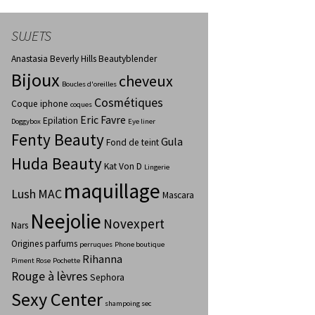
SUJETS
Anastasia Beverly Hills
Beautyblender
Bijoux
cheveux
Boucles d'oreilles
Cosmétiques
Coque iphone
coques
Eric Favre
Epilation
Doggybox
Eye liner
Fenty Beauty
Gula
Fond de teint
Huda Beauty
Kat Von D
Lingerie
maquillage
Lush
MAC
Mascara
Neejolie
Novexpert
Nars
Origines parfums
perruques
Phone boutique
Rihanna
Piment Rose
Pochette
Rouge à lèvres
Sephora
Sexy Center
shampoing sec