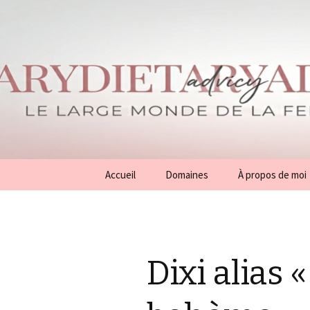
Aller
Accueil
Domaines
À propos de moi
au
contenu
Conseils
Généralités
Dixi alias 
Beauté
Mode