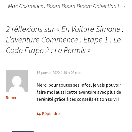
Mac Cosmetics : Boom Boom Bloom Collection !
→
des
articles
2 réflexions sur «
En Voiture Simone :
L’aventure Commence : Etape 1 : Le
Code Etape 2 : Le Permis
»
16 janvier 2020 à 19 h 06 min
Merci pour toutes ses infos, je vais pouvoir
faire moi aussi cette aventure avec plus de
Robin
sérénité grâce à tes conseils et ton suivi !
Répondre