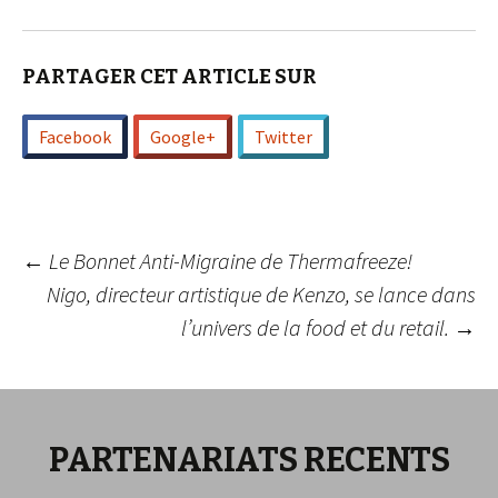
PARTAGER CET ARTICLE SUR
Facebook
Google+
Twitter
Navigation
←
Le Bonnet Anti-Migraine de Thermafreeze!
Nigo, directeur artistique de Kenzo, se lance dans
l’univers de la food et du retail.
→
des
articles
PARTENARIATS RECENTS