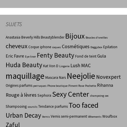
SUJETS
Bijoux
Anastasia Beverly Hills
Beautyblender
Boucles d'oreilles
cheveux
Cosmétiques
Coque iphone
Epilation
coques
Doggybox
Fenty Beauty
Eric Favre
Gula
Fond de teint
Eye liner
Huda Beauty
Lush
MAC
Kat Von D
Lingerie
maquillage
Neejolie
Novexpert
Mascara
Nars
Rihanna
Origines parfums
perruques
Phone boutique
Piment Rose
Pochette
Sexy Center
Rouge à lèvres
Sephora
shampoing sec
Too faced
Shampooing
Tendance parfums
sourcils
Urban Decay
Vernis semi-permanent
Woufbox
Vernis
Vêtements
Zaful