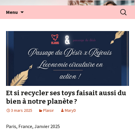
Aller
Recherc
Menu
au
contenu
Et si recycler ses toys faisait aussi du
bien à notre planète ?
3 mars 2025
Plaisir
MaryD
Paris, France, Janvier 2025