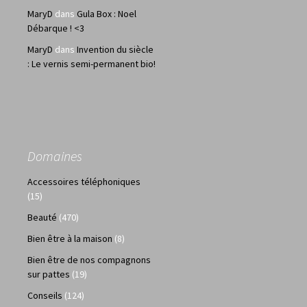
MaryD
dans
Gula Box : Noel
Débarque ! <3
MaryD
dans
Invention du siècle
: Le vernis semi-permanent bio!
Domaines
Accessoires téléphoniques
(15)
Beauté
(470)
Bien être à la maison
(8)
Bien être de nos compagnons
sur pattes
(19)
Conseils
(124)