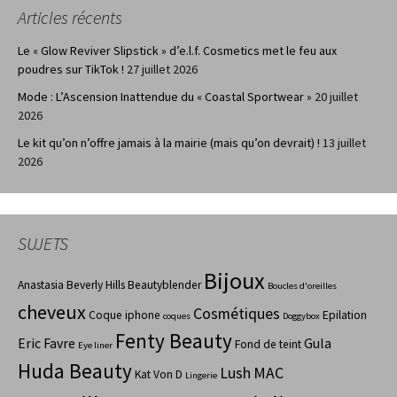
Articles récents
Le « Glow Reviver Slipstick » d’e.l.f. Cosmetics met le feu aux
poudres sur TikTok !
27 juillet 2026
Mode : L’Ascension Inattendue du « Coastal Sportwear »
20 juillet
2026
Le kit qu’on n’offre jamais à la mairie (mais qu’on devrait) !
13 juillet
2026
SUJETS
Bijoux
Anastasia Beverly Hills
Beautyblender
Boucles d'oreilles
cheveux
Cosmétiques
Coque iphone
Epilation
coques
Doggybox
Fenty Beauty
Eric Favre
Gula
Fond de teint
Eye liner
Huda Beauty
Lush
MAC
Kat Von D
Lingerie