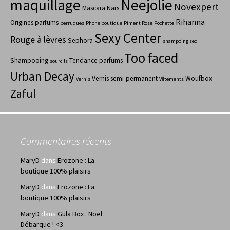
maquillage
Neejolie
Novexpert
Mascara
Nars
Rihanna
Origines parfums
perruques
Phone boutique
Piment Rose
Pochette
Sexy Center
Rouge à lèvres
Sephora
shampoing sec
Too faced
Shampooing
Tendance parfums
sourcils
Urban Decay
Vernis semi-permanent
Woufbox
Vernis
Vêtements
Zaful
Commentaires récents
MaryD
dans
Erozone : La
boutique 100% plaisirs
MaryD
dans
Erozone : La
boutique 100% plaisirs
MaryD
dans
Gula Box : Noel
Débarque ! <3