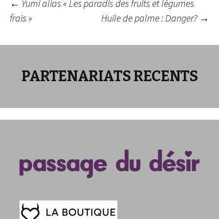
Navigation
←
Yumi alias « Les paradis des fruits et légumes
frais »
Huile de palme : Danger?
→
des
articles
PARTENARIATS RECENTS