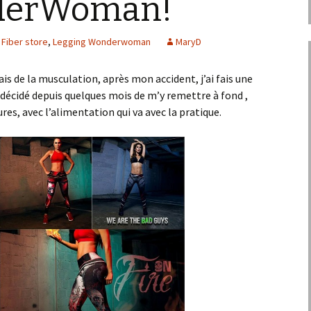
derWoman!
Fiber store
,
Legging Wonderwoman
MaryD
s de la musculation, après mon accident, j’ai fais une
i décidé depuis quelques mois de m’y remettre à fond ,
res, avec l’alimentation qui va avec la pratique.