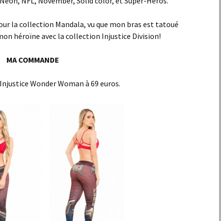
Neon, NFL, November, Solid color, et Super-Heros.
pour la collection Mandala, vu que mon bras est tatoué
 mon héroïne avec la collection Injustice Division!
MA COMMANDE
 Injustice Wonder Woman à 69 euros.