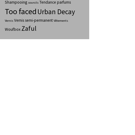
Shampooing
Tendance parfums
sourcils
Too faced
Urban Decay
Vernis semi-permanent
Vernis
Vêtements
Zaful
Woufbox