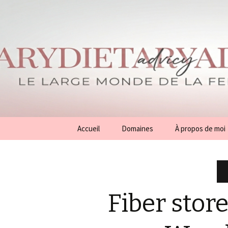
Aller
Accueil
Domaines
À propos de moi
au
contenu
Conseils
Généralités
Fiber stor
Beauté
Mode