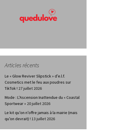
Articles récents
Le « Glow Reviver Slipstick » d’e.l.f.
Cosmetics met le feu aux poudres sur
TikTok !
27 juillet 2026
Mode : L’Ascension Inattendue du « Coastal
Sportwear »
20 juillet 2026
Le kit qu’on n’offre jamais à la mairie (mais
qu’on devrait) !
13 juillet 2026