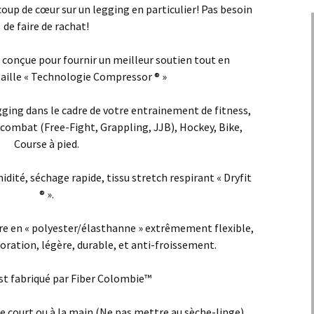
coup de cœur sur un legging en particulier! Pas besoin
de faire de rachat!
e conçue pour fournir un meilleur soutien tout en
aille « Technologie Compressor ® »
gging dans le cadre de votre entrainement de fitness,
 combat (Free-Fight, Grappling, JJB), Hockey, Bike,
Course à pied.
ité, séchage rapide, tissu stretch respirant « Dryfit
® ».
e en « polyester/élasthanne » extrêmement flexible,
loration, légère, durable, et anti-froissement.
st fabriqué par Fiber Colombie™
le court ou à la main (Ne pas mettre au sèche-linge).