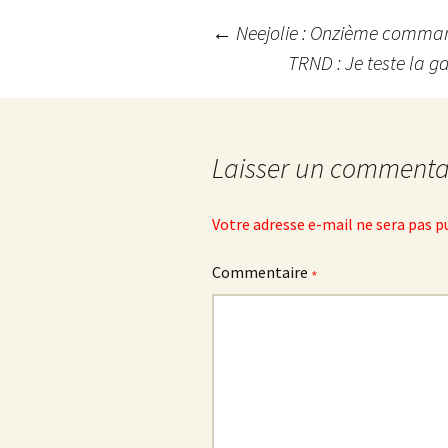
Navigation
←
Neejolie : Onzième comman
TRND : Je teste la 
des
articles
Laisser un commenta
Votre adresse e-mail ne sera pas p
Commentaire
*