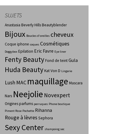
SUJETS
Anastasia Beverly Hills
Beautyblender
Bijoux
cheveux
Boucles d'oreilles
Cosmétiques
Coque iphone
coques
Eric Favre
Epilation
Doggybox
Eye liner
Fenty Beauty
Gula
Fond de teint
Huda Beauty
Kat Von D
Lingerie
maquillage
Lush
MAC
Mascara
Neejolie
Novexpert
Nars
Origines parfums
perruques
Phone boutique
Rihanna
Piment Rose
Pochette
Rouge à lèvres
Sephora
Sexy Center
shampoing sec