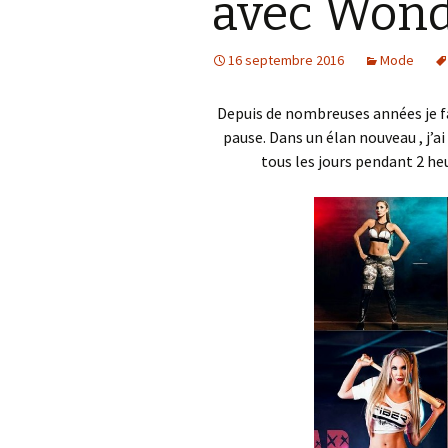
avec Won
Accessoires
téléphoniques
16 septembre 2016
Mode
Les petits délices
Depuis de nombreuses années je fai
Bien être de nos
pause. Dans un élan nouveau , j’a
compagnons sur pattes
tous les jours pendant 2 heu