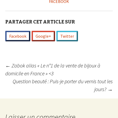
FACEBOOK
PARTAGER CET ARTICLE SUR
Facebook
Google+
Twitter
Navigation
←
Zabok alias « Le n°1 de la vente de bijoux à
domicile en France » <3
Question beauté : Puis-je porter du vernis tout les
des
jours?
→
articles
Laisser un commentaire