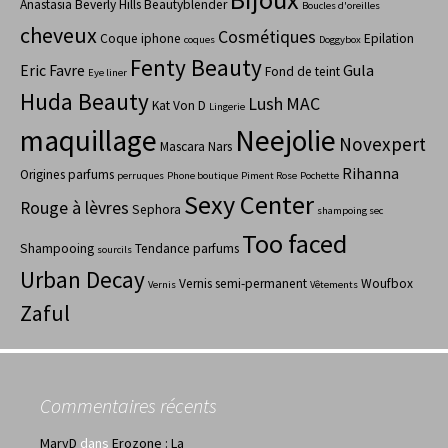
Anastasia Beverly Hills
Beautyblender
Boucles d'oreilles
cheveux
Cosmétiques
Coque iphone
Epilation
coques
Doggybox
Fenty Beauty
Eric Favre
Gula
Fond de teint
Eye liner
Huda Beauty
Lush
MAC
Kat Von D
Lingerie
maquillage
Neejolie
Novexpert
Mascara
Nars
Rihanna
Origines parfums
perruques
Phone boutique
Piment Rose
Pochette
Sexy Center
Rouge à lèvres
Sephora
shampoing sec
Too faced
Shampooing
Tendance parfums
sourcils
Urban Decay
Vernis semi-permanent
Woufbox
Vernis
Vêtements
Zaful
Commentaires récents
MaryD
dans
Erozone : La