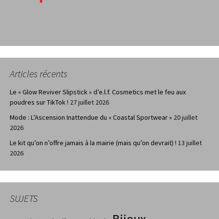
Articles récents
Le « Glow Reviver Slipstick » d’e.l.f. Cosmetics met le feu aux
poudres sur TikTok !
27 juillet 2026
Mode : L’Ascension Inattendue du « Coastal Sportwear »
20 juillet
2026
Le kit qu’on n’offre jamais à la mairie (mais qu’on devrait) !
13 juillet
2026
SUJETS
Bijoux