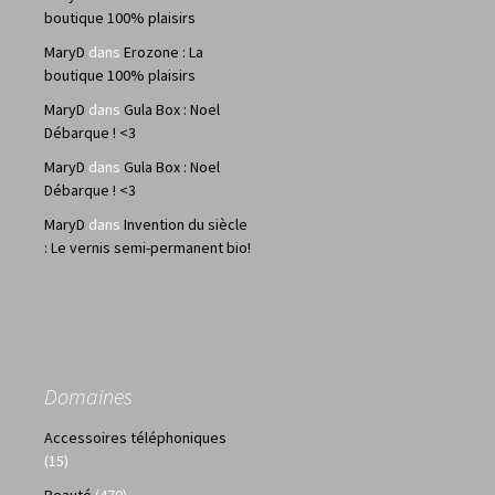
boutique 100% plaisirs
MaryD
dans
Erozone : La
boutique 100% plaisirs
MaryD
dans
Gula Box : Noel
Débarque ! <3
MaryD
dans
Gula Box : Noel
Débarque ! <3
MaryD
dans
Invention du siècle
: Le vernis semi-permanent bio!
Domaines
Accessoires téléphoniques
(15)
Beauté
(470)