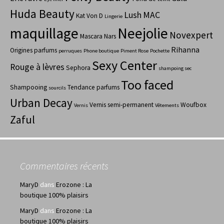
Huda Beauty
Lush
MAC
Kat Von D
Lingerie
maquillage
Neejolie
Novexpert
Mascara
Nars
Rihanna
Origines parfums
perruques
Phone boutique
Piment Rose
Pochette
Sexy Center
Rouge à lèvres
Sephora
shampoing sec
Too faced
Shampooing
Tendance parfums
sourcils
Urban Decay
Vernis semi-permanent
Woufbox
Vernis
Vêtements
Zaful
Commentaires récents
MaryD
dans
Erozone : La
boutique 100% plaisirs
MaryD
dans
Erozone : La
boutique 100% plaisirs