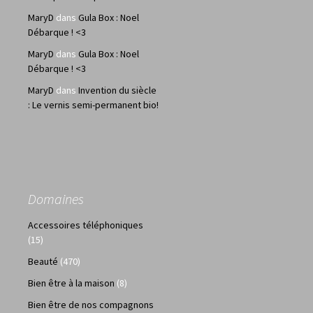
MaryD
dans
Gula Box : Noel
Débarque ! <3
MaryD
dans
Gula Box : Noel
Débarque ! <3
MaryD
dans
Invention du siècle
: Le vernis semi-permanent bio!
Domaines
Accessoires téléphoniques
(15)
Beauté
(470)
Bien être à la maison
(8)
Bien être de nos compagnons