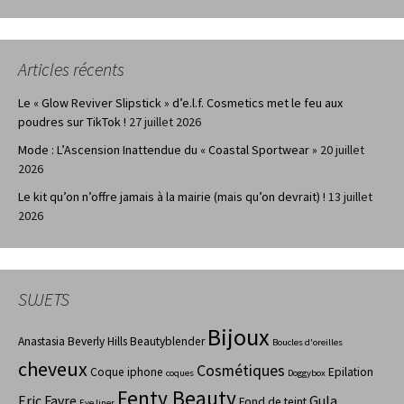
Articles récents
Le « Glow Reviver Slipstick » d’e.l.f. Cosmetics met le feu aux
poudres sur TikTok !
27 juillet 2026
Mode : L’Ascension Inattendue du « Coastal Sportwear »
20 juillet
2026
Le kit qu’on n’offre jamais à la mairie (mais qu’on devrait) !
13 juillet
2026
SUJETS
Bijoux
Anastasia Beverly Hills
Beautyblender
Boucles d'oreilles
cheveux
Cosmétiques
Coque iphone
Epilation
coques
Doggybox
Fenty Beauty
Eric Favre
Gula
Fond de teint
Eye liner