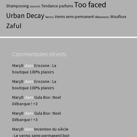
Too faced
Shampooing
Tendance parfums
sourcils
Urban Decay
Vernis semi-permanent
Woufbox
Vernis
Vêtements
Zaful
Commentaires récents
MaryD
dans
Erozone : La
boutique 100% plaisirs
MaryD
dans
Erozone : La
boutique 100% plaisirs
MaryD
dans
Gula Box : Noel
Débarque ! <3
MaryD
dans
Gula Box : Noel
Débarque ! <3
MaryD
dans
Invention du siècle
: Le vernis semi-permanent bio!