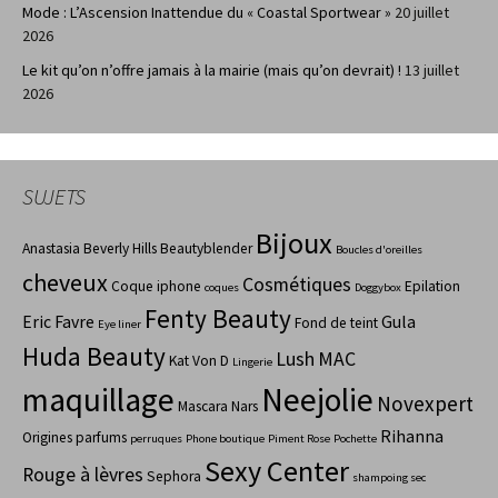
Mode : L’Ascension Inattendue du « Coastal Sportwear »
20 juillet
2026
Le kit qu’on n’offre jamais à la mairie (mais qu’on devrait) !
13 juillet
2026
SUJETS
Bijoux
Anastasia Beverly Hills
Beautyblender
Boucles d'oreilles
cheveux
Cosmétiques
Coque iphone
Epilation
coques
Doggybox
Fenty Beauty
Eric Favre
Gula
Fond de teint
Eye liner
Huda Beauty
Lush
MAC
Kat Von D
Lingerie
maquillage
Neejolie
Novexpert
Mascara
Nars
Rihanna
Origines parfums
perruques
Phone boutique
Piment Rose
Pochette
Sexy Center
Rouge à lèvres
Sephora
shampoing sec