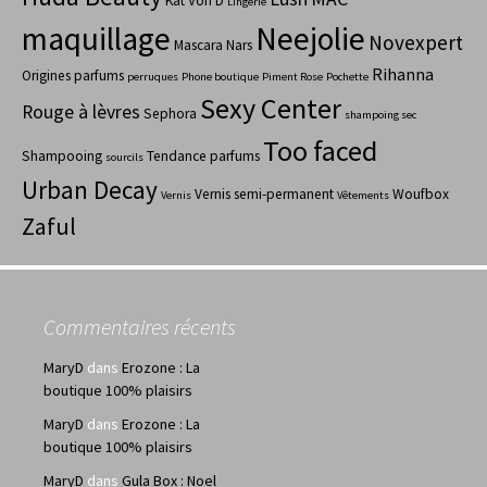
Kat Von D
Lingerie
maquillage
Neejolie
Novexpert
Mascara
Nars
Rihanna
Origines parfums
perruques
Phone boutique
Piment Rose
Pochette
Sexy Center
Rouge à lèvres
Sephora
shampoing sec
Too faced
Shampooing
Tendance parfums
sourcils
Urban Decay
Vernis semi-permanent
Woufbox
Vernis
Vêtements
Zaful
Commentaires récents
MaryD
dans
Erozone : La
boutique 100% plaisirs
MaryD
dans
Erozone : La
boutique 100% plaisirs
MaryD
dans
Gula Box : Noel