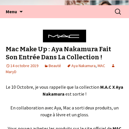
Aller
Recherc
Menu
au
contenu
Mac Make Up : Aya Nakamura Fait
Son Entrée Dans La Collection !
14 octobre 2019
Beauté
Aya Nakamura
,
MAC
MaryD
Le 10 Octobre, je vous rappelle que la collection
M.A.C X Aya
Nakamura
est sortie !
En collaboration avec Aya, Mac a sorti deux produits, un
rouge à lèvre et un gloss.
Vous pouvez acheter les produits sur le site officiel de
MAC