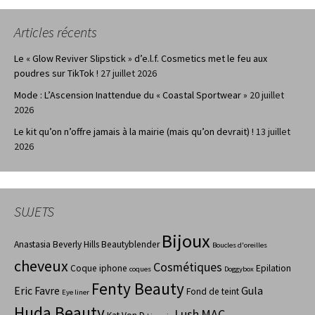
Articles récents
Le « Glow Reviver Slipstick » d’e.l.f. Cosmetics met le feu aux
poudres sur TikTok !
27 juillet 2026
Mode : L’Ascension Inattendue du « Coastal Sportwear »
20 juillet
2026
Le kit qu’on n’offre jamais à la mairie (mais qu’on devrait) !
13 juillet
2026
SUJETS
Bijoux
Anastasia Beverly Hills
Beautyblender
Boucles d'oreilles
cheveux
Cosmétiques
Coque iphone
Epilation
coques
Doggybox
Fenty Beauty
Eric Favre
Gula
Fond de teint
Eye liner
Huda Beauty
Lush
MAC