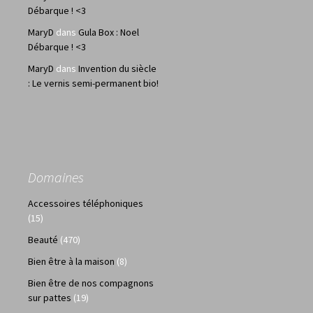
Débarque ! <3
MaryD
dans
Gula Box : Noel
Débarque ! <3
MaryD
dans
Invention du siècle
: Le vernis semi-permanent bio!
Domaines
Accessoires téléphoniques
(15)
Beauté
(470)
Bien être à la maison
(8)
Bien être de nos compagnons
sur pattes
(19)