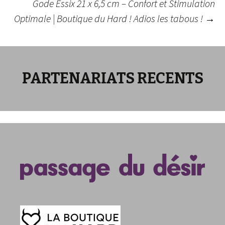
Gode Essix 21 x 6,5 cm – Confort et Stimulation
des
Optimale | Boutique du Hard ! Adios les tabous !
→
articles
PARTENARIATS RECENTS