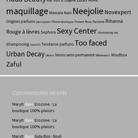
Kat Von D
Lingerie
maquillage
Neejolie
Novexpert
Mascara
Nars
Rihanna
Origines parfums
perruques
Phone boutique
Piment Rose
Pochette
Sexy Center
Rouge à lèvres
Sephora
shampoing sec
Too faced
Shampooing
Tendance parfums
sourcils
Urban Decay
Vernis semi-permanent
Woufbox
Vernis
Vêtements
Zaful
Commentaires récents
MaryD
dans
Erozone : La
boutique 100% plaisirs
MaryD
dans
Erozone : La
boutique 100% plaisirs
MaryD
dans
Gula Box : Noel