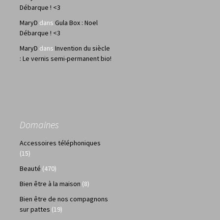
Débarque ! <3
MaryD
dans
Gula Box : Noel
Débarque ! <3
MaryD
dans
Invention du siècle
: Le vernis semi-permanent bio!
Domaines
Accessoires téléphoniques
(15)
Beauté
(470)
Bien être à la maison
(8)
Bien être de nos compagnons
sur pattes
(19)