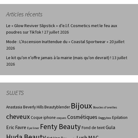
Articles récents
Le « Glow Reviver Slipstick » d’e.l.f. Cosmetics met le feu aux
poudres sur TikTok !
27 juillet 2026
Mode : L’Ascension Inattendue du « Coastal Sportwear »
20 juillet
2026
Le kit qu’on n’offre jamais à la mairie (mais qu’on devrait) !
13 juillet
2026
SUJETS
Bijoux
Anastasia Beverly Hills
Beautyblender
Boucles d'oreilles
cheveux
Cosmétiques
Coque iphone
Epilation
coques
Doggybox
Fenty Beauty
Eric Favre
Gula
Fond de teint
Eye liner
Huda Beauty
Lush
MAC