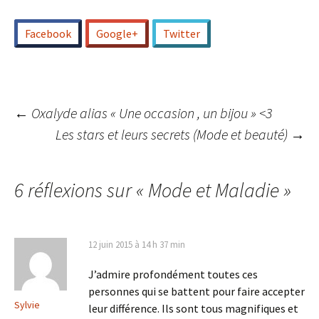
Facebook
Google+
Twitter
Navigation
←
Oxalyde alias « Une occasion , un bijou » <3
Les stars et leurs secrets (Mode et beauté)
→
des
6 réflexions sur «
Mode et Maladie
»
articles
12 juin 2015 à 14 h 37 min
J’admire profondément toutes ces
personnes qui se battent pour faire accepter
Sylvie
leur différence. Ils sont tous magnifiques et