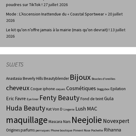
poudres sur TikTok !
27 juillet 2026
Mode : L’Ascension Inattendue du « Coastal Sportwear »
20 juillet
2026
Le kit qu’on n’offre jamais à la mairie (mais qu’on devrait) !
13 juillet
2026
SUJETS
Bijoux
Anastasia Beverly Hills
Beautyblender
Boucles d'oreilles
cheveux
Cosmétiques
Coque iphone
Epilation
coques
Doggybox
Fenty Beauty
Eric Favre
Gula
Fond de teint
Eye liner
Huda Beauty
Lush
MAC
Kat Von D
Lingerie
maquillage
Neejolie
Novexpert
Mascara
Nars
Rihanna
Origines parfums
perruques
Phone boutique
Piment Rose
Pochette