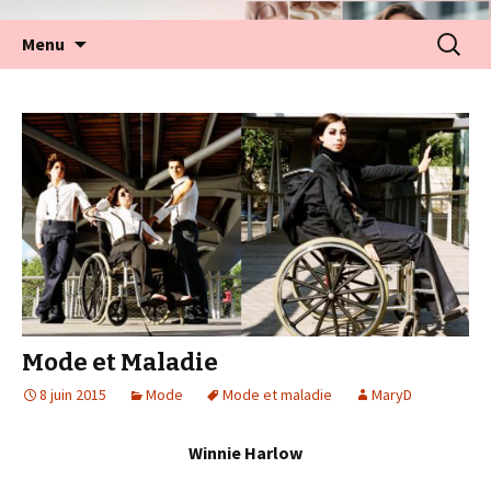
Aller
Recherc
Menu
au
contenu
Mode et Maladie
8 juin 2015
Mode
Mode et maladie
MaryD
Winnie Harlow