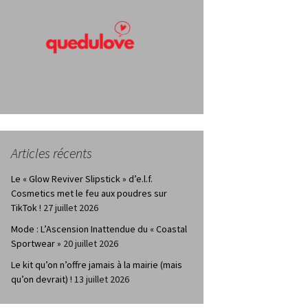
Articles récents
Le « Glow Reviver Slipstick » d’e.l.f.
Cosmetics met le feu aux poudres sur
TikTok !
27 juillet 2026
Mode : L’Ascension Inattendue du « Coastal
Sportwear »
20 juillet 2026
Le kit qu’on n’offre jamais à la mairie (mais
qu’on devrait) !
13 juillet 2026