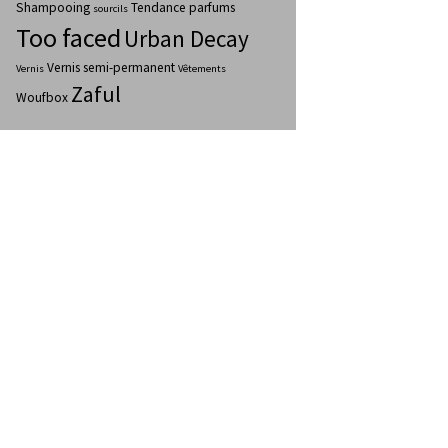
Shampooing
Tendance parfums
sourcils
Too faced
Urban Decay
Vernis semi-permanent
Vernis
Vêtements
Zaful
Woufbox