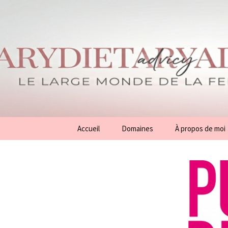
Aller
Accueil
Domaines
À propos de moi
au
contenu
Conseils
Généralités
Beauté
Mode