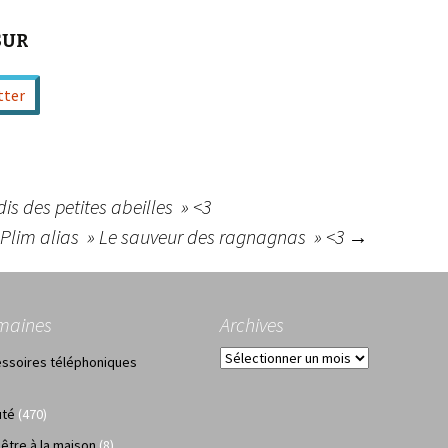
SUR
tter
is des petites abeilles » <3
Plim alias » Le sauveur des ragnagnas » <3
→
maines
Archives
Archives
ssoires téléphoniques
uté
(470)
 être à la maison
(8)