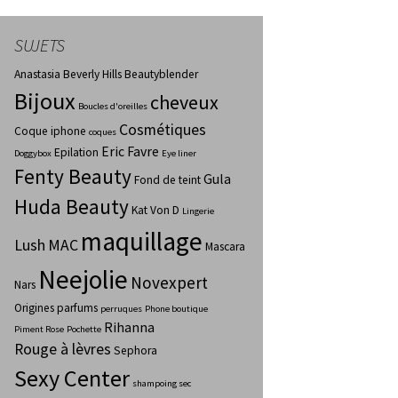
SUJETS
Anastasia Beverly Hills
Beautyblender
Bijoux
cheveux
Boucles d'oreilles
Cosmétiques
Coque iphone
coques
Eric Favre
Epilation
Doggybox
Eye liner
Fenty Beauty
Gula
Fond de teint
Huda Beauty
Kat Von D
Lingerie
maquillage
Lush
MAC
Mascara
Neejolie
Novexpert
Nars
Origines parfums
perruques
Phone boutique
Rihanna
Piment Rose
Pochette
Rouge à lèvres
Sephora
Sexy Center
shampoing sec