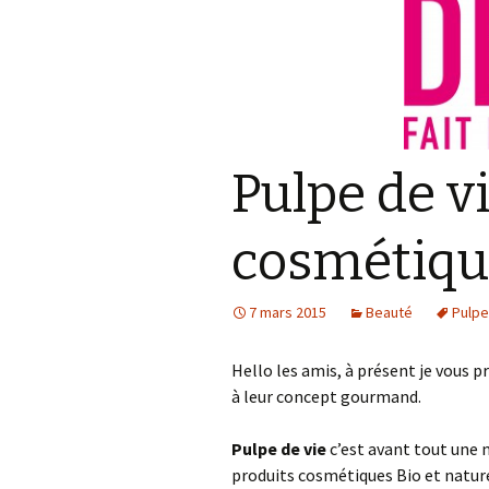
Accessoires
téléphoniques
Les petits délices
Bien être de nos
compagnons sur pattes
Pulpe de vi
cosmétique
7 mars 2015
Beauté
Pulpe
Hello les amis, à présent je vous 
à leur concept gourmand.
Pulpe de vie
c’est avant tout une 
produits cosmétiques Bio et natur