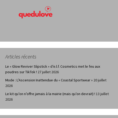
Articles récents
Le « Glow Reviver Slipstick » d’e.l.f. Cosmetics met le feu aux
poudres sur TikTok !
27 juillet 2026
Mode : L’Ascension Inattendue du « Coastal Sportwear »
20 juillet
2026
Le kit qu’on n’offre jamais à la mairie (mais qu’on devrait) !
13 juillet
2026