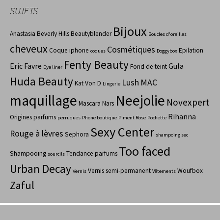
SUJETS
Bijoux
Anastasia Beverly Hills
Beautyblender
Boucles d'oreilles
cheveux
Cosmétiques
Coque iphone
Epilation
coques
Doggybox
Fenty Beauty
Eric Favre
Gula
Fond de teint
Eye liner
Huda Beauty
Lush
MAC
Kat Von D
Lingerie
maquillage
Neejolie
Novexpert
Mascara
Nars
Rihanna
Origines parfums
perruques
Phone boutique
Piment Rose
Pochette
Sexy Center
Rouge à lèvres
Sephora
shampoing sec
Too faced
Shampooing
Tendance parfums
sourcils
Urban Decay
Vernis semi-permanent
Woufbox
Vernis
Vêtements
Zaful