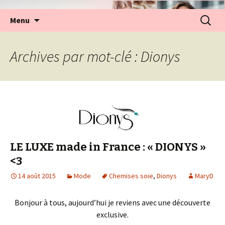
Aller
Recherc
Menu
au
contenu
Archives par mot-clé : Dionys
LE LUXE made in France : « DIONYS »
<3
14 août 2015
Mode
Chemises soie
,
Dionys
MaryD
Bonjour à tous, aujourd’hui je reviens avec une découverte
exclusive.