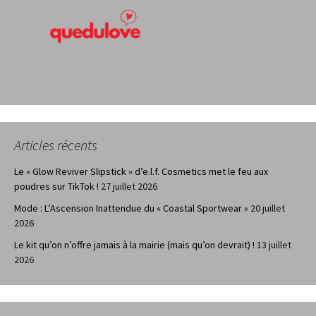
Articles récents
Le « Glow Reviver Slipstick » d’e.l.f. Cosmetics met le feu aux
poudres sur TikTok !
27 juillet 2026
Mode : L’Ascension Inattendue du « Coastal Sportwear »
20 juillet
2026
Le kit qu’on n’offre jamais à la mairie (mais qu’on devrait) !
13 juillet
2026