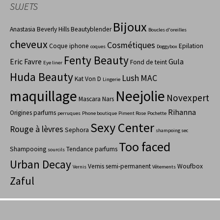
SUJETS
Bijoux
Anastasia Beverly Hills
Beautyblender
Boucles d'oreilles
cheveux
Cosmétiques
Coque iphone
Epilation
coques
Doggybox
Fenty Beauty
Eric Favre
Gula
Fond de teint
Eye liner
Huda Beauty
Lush
MAC
Kat Von D
Lingerie
maquillage
Neejolie
Novexpert
Mascara
Nars
Rihanna
Origines parfums
perruques
Phone boutique
Piment Rose
Pochette
Sexy Center
Rouge à lèvres
Sephora
shampoing sec
Too faced
Shampooing
Tendance parfums
sourcils
Urban Decay
Vernis semi-permanent
Woufbox
Vernis
Vêtements
Zaful