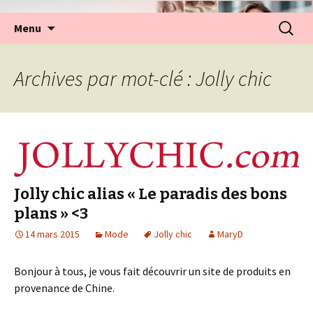
Aller
Recherc
Menu
au
contenu
Archives par mot-clé : Jolly chic
Jolly chic alias « Le paradis des bons
plans » <3
14 mars 2015
Mode
Jolly chic
MaryD
Bonjour à tous, je vous fait découvrir un site de produits en
provenance de Chine.