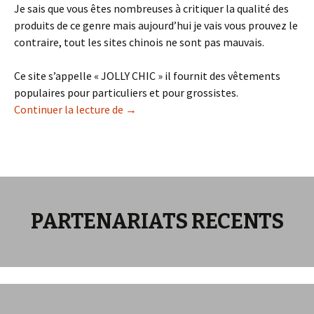
Je sais que vous êtes nombreuses à critiquer la qualité des
produits de ce genre mais aujourd’hui je vais vous prouvez le
contraire, tout les sites chinois ne sont pas mauvais.
Ce site s’appelle « JOLLY CHIC » il fournit des vêtements
populaires pour particuliers et pour grossistes.
Jolly chic alias « Le paradis des bons pla
Continuer la lecture de
→
PARTENARIATS RECENTS