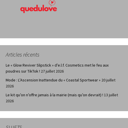
Articles récents
Le « Glow Reviver Slipstick » d’e.l.f. Cosmetics met le feu aux
poudres sur TikTok !
27 juillet 2026
Mode : L’Ascension Inattendue du « Coastal Sportwear »
20 juillet
2026
Le kit qu’on n’offre jamais à la mairie (mais qu’on devrait) !
13 juillet
2026
SUJETS