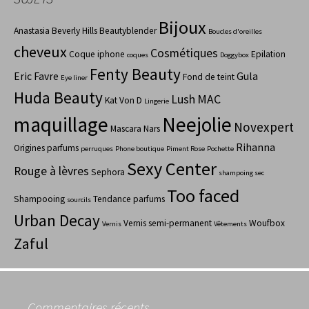
Bijoux
Anastasia Beverly Hills
Beautyblender
Boucles d'oreilles
cheveux
Cosmétiques
Coque iphone
Epilation
coques
Doggybox
Fenty Beauty
Eric Favre
Gula
Fond de teint
Eye liner
Huda Beauty
Lush
MAC
Kat Von D
Lingerie
maquillage
Neejolie
Novexpert
Mascara
Nars
Rihanna
Origines parfums
perruques
Phone boutique
Piment Rose
Pochette
Sexy Center
Rouge à lèvres
Sephora
shampoing sec
Too faced
Shampooing
Tendance parfums
sourcils
Urban Decay
Vernis semi-permanent
Woufbox
Vernis
Vêtements
Zaful
Commentaires récents