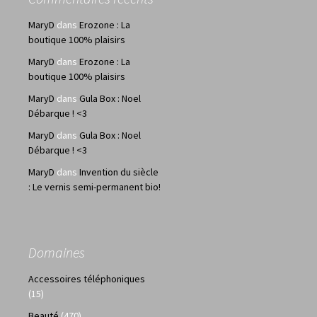
MaryD
dans
Erozone : La
boutique 100% plaisirs
MaryD
dans
Erozone : La
boutique 100% plaisirs
MaryD
dans
Gula Box : Noel
Débarque ! <3
MaryD
dans
Gula Box : Noel
Débarque ! <3
MaryD
dans
Invention du siècle
: Le vernis semi-permanent bio!
Domaines
Accessoires téléphoniques
(15)
Beauté
(470)