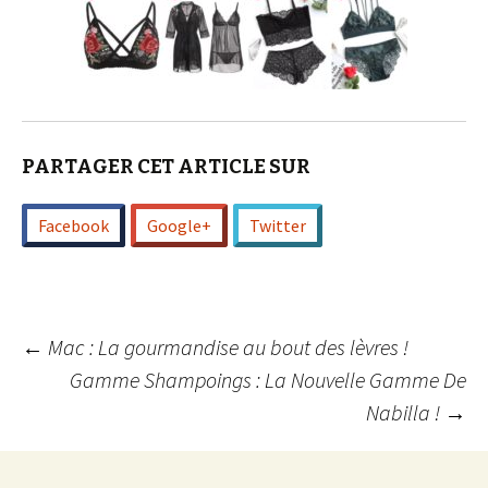
PARTAGER CET ARTICLE SUR
Facebook
Google+
Twitter
Navigation
←
Mac : La gourmandise au bout des lèvres !
Gamme Shampoings : La Nouvelle Gamme De
Nabilla !
→
des