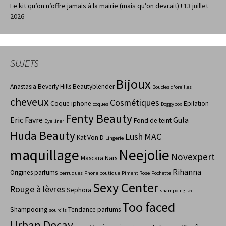
Le kit qu’on n’offre jamais à la mairie (mais qu’on devrait) !
13 juillet
2026
SUJETS
Bijoux
Anastasia Beverly Hills
Beautyblender
Boucles d'oreilles
cheveux
Cosmétiques
Coque iphone
Epilation
coques
Doggybox
Fenty Beauty
Eric Favre
Gula
Fond de teint
Eye liner
Huda Beauty
Lush
MAC
Kat Von D
Lingerie
maquillage
Neejolie
Novexpert
Mascara
Nars
Rihanna
Origines parfums
perruques
Phone boutique
Piment Rose
Pochette
Sexy Center
Rouge à lèvres
Sephora
shampoing sec
Too faced
Shampooing
Tendance parfums
sourcils
Urban Decay