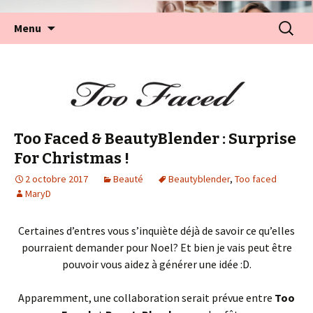
Aller
Recherc
Menu
au
contenu
Too Faced & BeautyBlender : Surprise
For Christmas !
2 octobre 2017
Beauté
Beautyblender
,
Too faced
MaryD
Certaines d’entres vous s’inquiète déjà de savoir ce qu’elles
pourraient demander pour Noel? Et bien je vais peut être
pouvoir vous aidez à générer une idée :D.
Apparemment, une collaboration serait prévue entre
Too