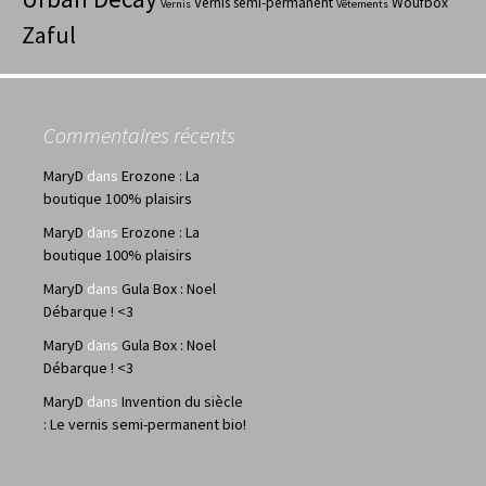
Vernis semi-permanent
Woufbox
Vernis
Vêtements
Zaful
Commentaires récents
MaryD
dans
Erozone : La
boutique 100% plaisirs
MaryD
dans
Erozone : La
boutique 100% plaisirs
MaryD
dans
Gula Box : Noel
Débarque ! <3
MaryD
dans
Gula Box : Noel
Débarque ! <3
MaryD
dans
Invention du siècle
: Le vernis semi-permanent bio!