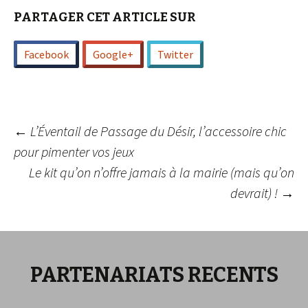
PARTAGER CET ARTICLE SUR
Facebook
Google+
Twitter
Navigation
←
L’Éventail de Passage du Désir, l’accessoire chic
pour pimenter vos jeux
Le kit qu’on n’offre jamais à la mairie (mais qu’on
des
devrait) !
→
articles
PARTENARIATS RECENTS