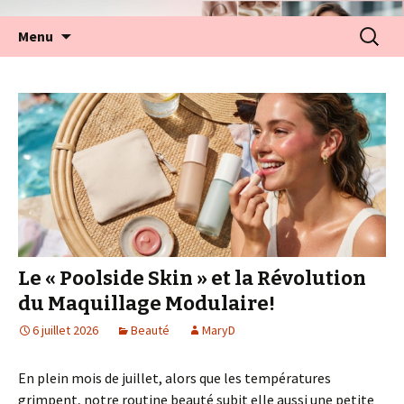
Aller
Recherc
Menu
au
contenu
Le « Poolside Skin » et la Révolution
du Maquillage Modulaire!
6 juillet 2026
Beauté
MaryD
En plein mois de juillet, alors que les températures
grimpent, notre routine beauté subit elle aussi une petite