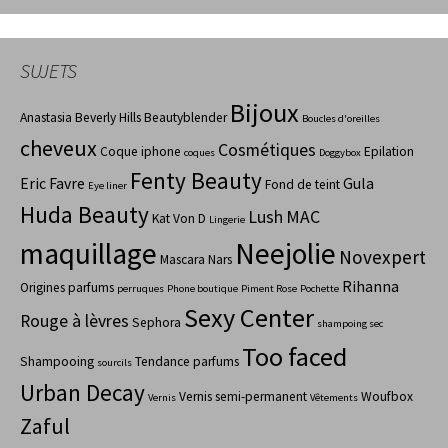
SUJETS
Bijoux
Anastasia Beverly Hills
Beautyblender
Boucles d'oreilles
cheveux
Cosmétiques
Coque iphone
Epilation
coques
Doggybox
Fenty Beauty
Eric Favre
Gula
Fond de teint
Eye liner
Huda Beauty
Lush
MAC
Kat Von D
Lingerie
maquillage
Neejolie
Novexpert
Mascara
Nars
Rihanna
Origines parfums
perruques
Phone boutique
Piment Rose
Pochette
Sexy Center
Rouge à lèvres
Sephora
shampoing sec
Too faced
Shampooing
Tendance parfums
sourcils
Urban Decay
Vernis semi-permanent
Woufbox
Vernis
Vêtements
Zaful