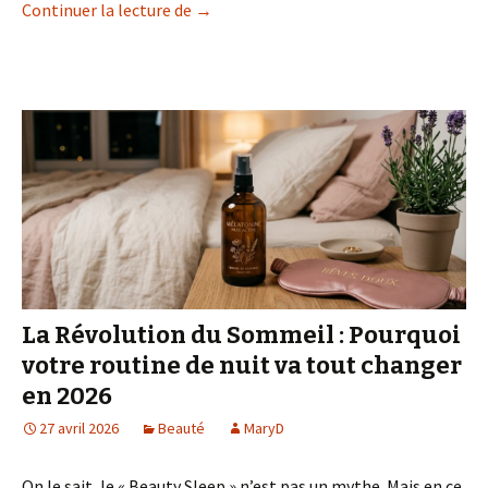
Skin-Gevity : Pourquoi 2026 marque la fin
Continuer la lecture de
→
La Révolution du Sommeil : Pourquoi
votre routine de nuit va tout changer
en 2026
27 avril 2026
Beauté
MaryD
On le sait, le « Beauty Sleep » n’est pas un mythe. Mais en ce