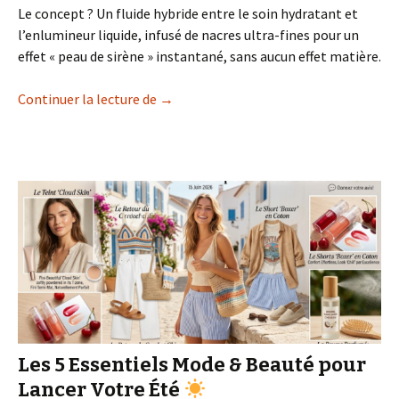
Le concept ? Un fluide hybride entre le soin hydratant et
l’enlumineur liquide, infusé de nacres ultra-fines pour un
effet « peau de sirène » instantané, sans aucun effet matière.
Le IT-Product de l’été 2026 : Le « Highl
Continuer la lecture de
→
Les 5 Essentiels Mode & Beauté pour
Lancer Votre Été