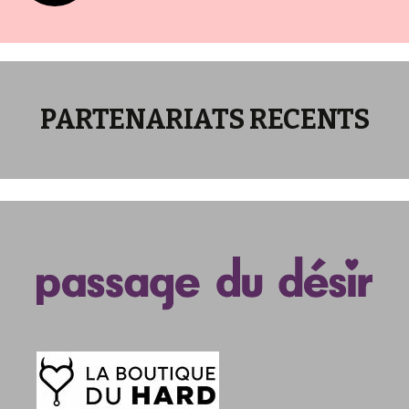
des
articles
PARTENARIATS RECENTS