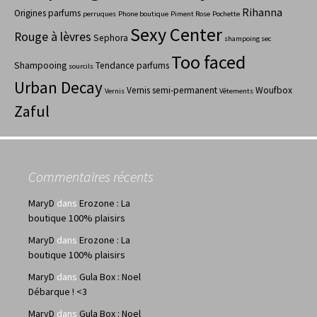
Rihanna
Origines parfums
perruques
Phone boutique
Piment Rose
Pochette
Sexy Center
Rouge à lèvres
Sephora
shampoing sec
Too faced
Shampooing
Tendance parfums
sourcils
Urban Decay
Vernis semi-permanent
Woufbox
Vernis
Vêtements
Zaful
Commentaires récents
MaryD
dans
Erozone : La
boutique 100% plaisirs
MaryD
dans
Erozone : La
boutique 100% plaisirs
MaryD
dans
Gula Box : Noel
Débarque ! <3
MaryD
dans
Gula Box : Noel