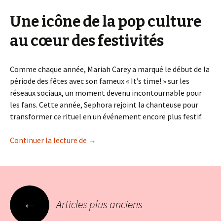
Une icône de la pop culture
au cœur des festivités
Comme chaque année, Mariah Carey a marqué le début de la
période des fêtes avec son fameux « It’s time! » sur les
réseaux sociaux, un moment devenu incontournable pour
les fans. Cette année, Sephora rejoint la chanteuse pour
transformer ce rituel en un événement encore plus festif.
Pour sa campagne de fin d’année, Sephora
Continuer la lecture de
→
Navigation
←
Articles plus anciens