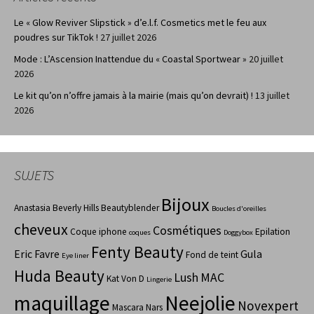
Le « Glow Reviver Slipstick » d’e.l.f. Cosmetics met le feu aux
poudres sur TikTok !
27 juillet 2026
Mode : L’Ascension Inattendue du « Coastal Sportwear »
20 juillet
2026
Le kit qu’on n’offre jamais à la mairie (mais qu’on devrait) !
13 juillet
2026
SUJETS
Bijoux
Anastasia Beverly Hills
Beautyblender
Boucles d'oreilles
cheveux
Cosmétiques
Coque iphone
Epilation
coques
Doggybox
Fenty Beauty
Eric Favre
Gula
Fond de teint
Eye liner
Huda Beauty
Lush
MAC
Kat Von D
Lingerie
maquillage
Neejolie
Novexpert
Mascara
Nars