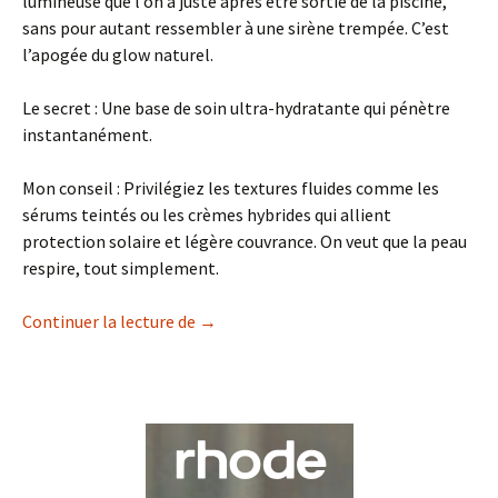
lumineuse que l’on a juste après être sortie de la piscine,
sans pour autant ressembler à une sirène trempée. C’est
l’apogée du glow naturel.
Le secret : Une base de soin ultra-hydratante qui pénètre
instantanément.
Mon conseil : Privilégiez les textures fluides comme les
sérums teintés ou les crèmes hybrides qui allient
protection solaire et légère couvrance. On veut que la peau
respire, tout simplement.
Le « Poolside Skin » et la Révolution du
Continuer la lecture de
→