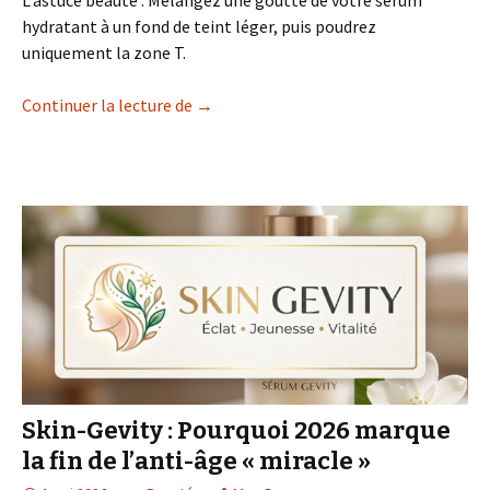
hydratant à un fond de teint léger, puis poudrez
uniquement la zone T.
Les 5 Essentiels Mode & Beauté pour La
Continuer la lecture de
→
Skin-Gevity : Pourquoi 2026 marque
la fin de l’anti-âge « miracle »